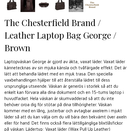
The Chesterfield Brand /
Leather Laptop Bag George /
Brown
Laptopväskan George är gjord av äkta, vaxat läder. Vaxat läder
kännetecknas av sin mjuka känsla och tvåfärgade effekt. Det är
lätt att behandla lädret med en mjuk trasa. Den speciella
vaxbehandlingen hjälper till att återställa lädret till dess
ursprungliga utseende. Väskan är generös i storlek så att du
enkelt kan förvara alla dina dokument och en 15-tums laptop i
huvudfacket. Hela väskan är skumvadderad så att du inte
behöver oroa dig för stötar på dina tillhörigheter. Väskan
kommer med en lång, justerbar och avtagbar axelrem i mjukt
läder så att du kan välja om du vill bära den bekvämt över axeln
eller för hand. Det finns också flera lättillgängliga blixtlåsfickor
på väskan. Lädertyp: Vaxat läder (Wax Pull Up Leather)