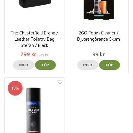
The Chesterfield Brand /
2GO Foam Cleaner /
Leather Toiletry Bag
Djuprengörande Skum
Stefan / Black
799 kr
99 kr
829 kr
INFO
KÖP
INFO
KÖP
18%