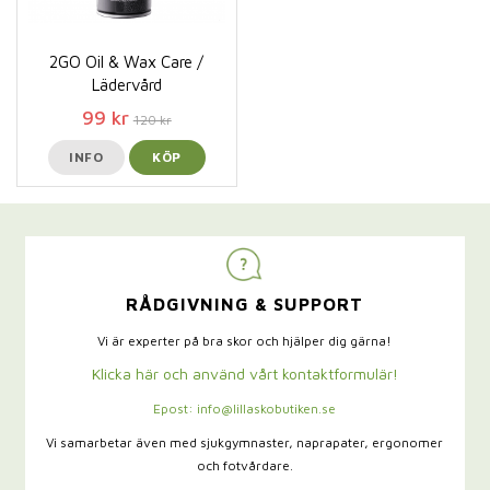
2GO Oil & Wax Care /
Lädervård
99 kr
120 kr
INFO
KÖP
RÅDGIVNING & SUPPORT
Vi är experter på bra skor och hjälper dig gärna!
Klicka här och använd vårt kontaktformulär!
Epost: info@lillaskobutiken.se
Vi samarbetar även med sjukgymnaster,
naprapater, ergonomer
och fotvårdare.