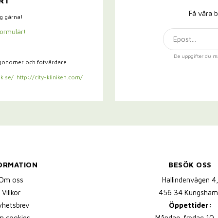
RT
Få våra b
ig gärna!
formulär!
De uppgifter du m
rgonomer och fotvårdare.
k.se/
http://city-kliniken.com/
ORMATION
BESÖK OSS
Om oss
Hallindenvägen 4
Villkor
456 34 Kungsham
yhetsbrev
Öppettider:
 cookies
Måndag-fredag 10-