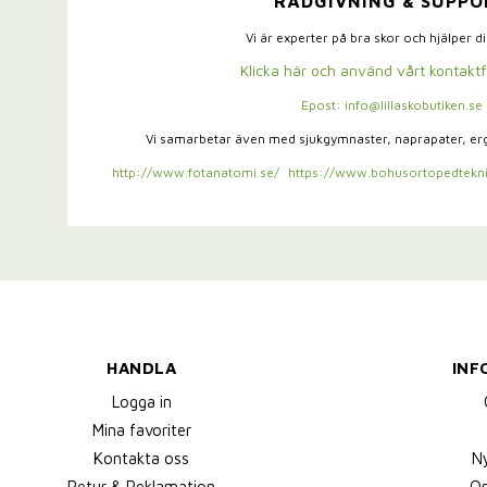
RÅDGIVNING & SUPPO
Vi är experter på bra skor och hjälper d
Klicka här och använd vårt kontakt
Epost: info@lillaskobutiken.se
Vi samarbetar även med sjukgymnaster,
naprapater, e
http://www.fotanatomi.se/
https://www.bohusortopedtekni
HANDLA
INF
Logga in
Mina favoriter
Kontakta oss
N
Retur & Reklamation
Om