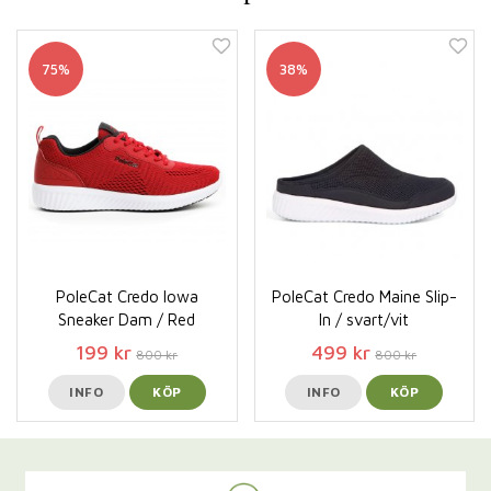
75%
38%
PoleCat Credo Iowa
PoleCat Credo Maine Slip-
Sneaker Dam / Red
In / svart/vit
199 kr
499 kr
800 kr
800 kr
INFO
KÖP
INFO
KÖP