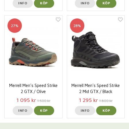
INFO
KÖP
INFO
KÖP
27%
28%
Merrell Men's Speed Strike
Merrell Men's Speed Strike
2 GTX / Olive
2 Mid GTX / Black
1 095 kr
1 295 kr
1 500 kr
1 800 kr
INFO
KÖP
INFO
KÖP