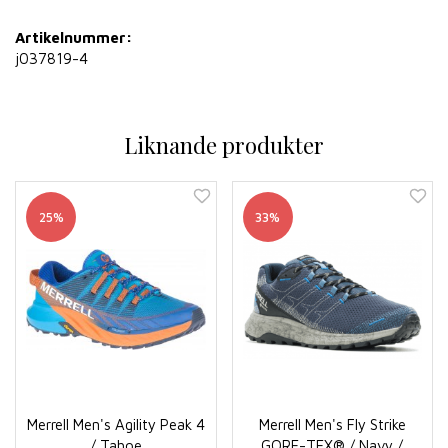
Artikelnummer:
j037819-4
Liknande produkter
25%
33%
Merrell Men's Agility Peak 4
Merrell Men's Fly Strike
/ Tahoe
GORE-TEX® / Navy /