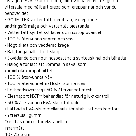
löstagbar EVA-skumfotbädd, allt ovanpå en Merrell gummi-
yttersula med hållbart grepp som greppar när och var du
behöver det.
• GORE-TEX vattentätt membran, exceptionell
andningsförmåga och vattentät prestanda
• Vattentätt syntetiskt läder och ripstop ovandel
• 100 % återvunna snören och väv
• Högt skaft och vadderad krage
• Bälgtunga håller bort skräp
• Skyddande och nötningsbeständig syntetisk häl och tåhätta
• Hälögla för lätt att komma in såväl som
karbinhakekompatibilitet
• 100 % återvunnet väv
• 100 % återvunnet nätfoder som andas
• Fotbäddsöverdrag i 50 % återvunnet mesh
• Cleansport NXT™ behandlat för naturlig luktkontroll
• 50 % återvunnen EVA-skumfotbädd
• Lättvikts EVA-skummellansula för stabilitet och komfort
• Yttersula i gummi
Obs! Läs gärna storlekstabellen
Innermått:
40- 25,5 cm