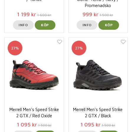
Promenadsko
1 199 kr
999 kr
1 600 kr
1 500 kr
INFO
KÖP
INFO
KÖP
27%
27%
Merrell Men's Speed Strike
Merrell Men's Speed Strike
2 GTX / Red Oxide
2 GTX / Black
1 095 kr
1 095 kr
1 500 kr
1 500 kr