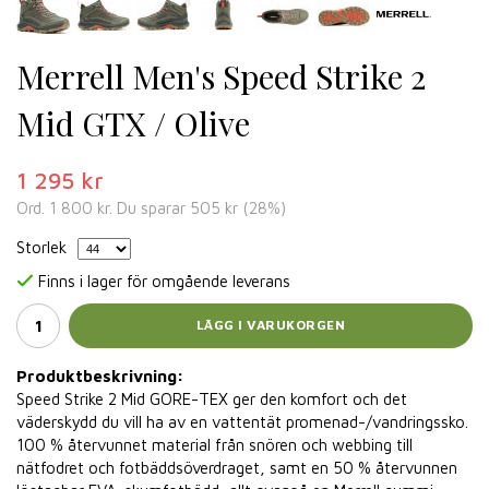
Merrell Men's Speed Strike 2
Mid GTX / Olive
1 295 kr
Ord.
1 800 kr
. Du sparar
505 kr
(
28
%)
Storlek
Finns i lager för omgående leverans
LÄGG I VARUKORGEN
Produktbeskrivning:
Speed ​​Strike 2 Mid GORE-TEX ger den komfort och det
väderskydd du vill ha av en vattentät promenad-/vandringssko.
100 % återvunnet material från snören och webbing till
nätfodret och fotbäddsöverdraget, samt en 50 % återvunnen