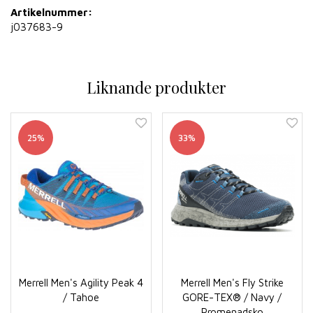
Artikelnummer:
j037683-9
Liknande produkter
25%
33%
Merrell Men's Agility Peak 4
Merrell Men's Fly Strike
/ Tahoe
GORE-TEX® / Navy /
Promenadsko