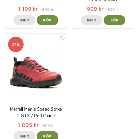
1 199 kr
999 kr
1 600 kr
1 500 kr
INFO
KÖP
INFO
KÖP
27%
Merrell Men's Speed Strike
2 GTX / Red Oxide
1 095 kr
1 500 kr
INFO
KÖP