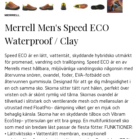
Merrell Men's Speed ECO
Waterproof / Clay
Speed ECO ​​är en lätt, vattentät, skyddande hybridsko utmärkt
för promenad, vandring och traillöpning. Speed ​​ECO är en av
Merrells mest hållbara, miljövänliga vandringssko någonsin med
återvunna snören, ovandel, foder, EVA-fotbädd och
återvunnen gummisula. Designad för att ge dig mångsidighet i
en och samma sko. Skorna sitter tätt runt hälen, perfekt över
vristen och är skönt rymlig vid tårna. Skornas ovandel är
tillverkad i slitstark och ventilerande mesh och mellansulan är
utrustad med FloatPro- dämpning vilket ger en mjuk och
behaglig känsla. Skorna har en skyddande tåbox och Vibram
EcoStep- yttersulan ger ett bra grepp. En multifunktionell sko
som med sin bredare läst passar de flesta fötter. FUNKTIONER:
• Lättviktssko • Vattentätt membran, exceptionell