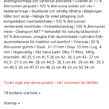
andningsförmåga och vattentät prestanda • Ovandel av 77 %
återvunnen jacquard • 100 % återvunna snören och väv •
Vadderad krage • Skyddande och slittålig tåhätta • Bälgtungan
håller bort skräp • Hälögla för enkel påtagning (och
kompatibilitet med karbinhake) • 100 % återvunnen
ventilerande meshfoder • Fotbäddsöverdrag i 100 % återvunnet
mesh • Cleansport NXT™-behandlat för naturlig luktkontroll •
50 % återvunnen, urtagbar EVA-skumfotbädd • Lättvikts EVA-
skummellansula för stabilitet och komfort • Yttersula i 30 %
återvunnet gummi • Stack: 31-21 mm • Drop: 10 mm • Lug: 4
mm • Veganvänlig • Vikt halva paret: 0lbs-11.99oz, 340g
Innermått: 40 25,5 cm 41,5 26 cm 42- 26,5 cm 43- 27 cm
43,5- 27,5 cm 44- 28 cm 44,5- 28,5 cm 45- 29 cm 46- 29,5
cm 46,5 30 cm 47 31 cm 48 32 cm 49 33 cm 50 34 cm
Tyvärr ingår inte denna produkt i vårt sortiment för tillfället.
Till butikens startsida »
Sitemap »