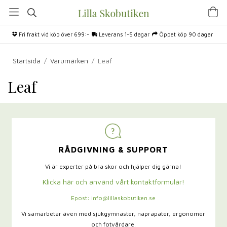
Fri frakt vid köp över 699:-
Leverans 1-5 dagar
Öppet köp 90 dagar
Startsida
/
Varumärken
/
Leaf
Leaf
RÅDGIVNING & SUPPORT
Vi är experter på bra skor och hjälper dig gärna!
Klicka här och använd vårt kontaktformulär!
Epost: info@lillaskobutiken.se
Vi samarbetar även med sjukgymnaster,
naprapater, ergonomer
och fotvårdare.