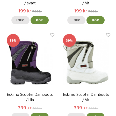
/ svart
/ Vit
199 kr
199 kr
700 kr
700 kr
INFO
KÖP
INFO
KÖP
39%
39%
Eskimo Scooter Damboots
Eskimo Scooter Damboots
/ Lila
/ Vit
399 kr
399 kr
650 kr
650 kr