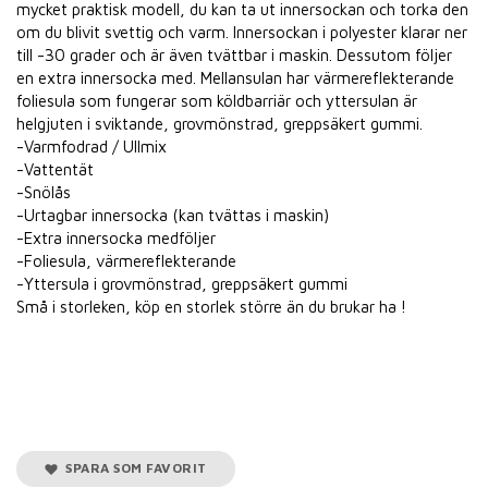
mycket praktisk modell, du kan ta ut innersockan och torka den
om du blivit svettig och varm. Innersockan i polyester klarar ner
till -30 grader och är även tvättbar i maskin. Dessutom följer
en extra innersocka med. Mellansulan har värmereflekterande
foliesula som fungerar som köldbarriär och yttersulan är
helgjuten i sviktande, grovmönstrad, greppsäkert gummi.
-Varmfodrad / Ullmix
-Vattentät
-Snölås
-Urtagbar innersocka (kan tvättas i maskin)
-Extra innersocka medföljer
-Foliesula, värmereflekterande
-Yttersula i grovmönstrad, greppsäkert gummi
Små i storleken, köp en storlek större än du brukar ha !
SPARA SOM FAVORIT