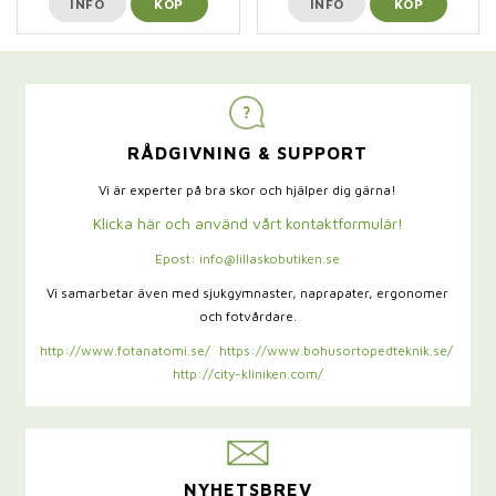
INFO
KÖP
INFO
KÖP
RÅDGIVNING & SUPPORT
Vi är experter på bra skor och hjälper dig gärna!
Klicka här och använd vårt kontaktformulär!
Epost: info@lillaskobutiken.se
Vi samarbetar även med sjukgymnaster,
naprapater, ergonomer
och fotvårdare.
http://www.fotanatomi.se/
https://www.bohusortopedteknik.se/
http://city-kliniken.com/
NYHETSBREV