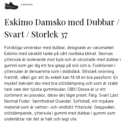
Eskimo Damsko med Dubbar /
Svart / Storlek 37
Fotriktiga vinterskor med dubbar, designade av varumärket
Eskimo med särskild tanke på vårt nordiska klimat. Skornas
yttersula är isolerande mot kyla och är utrustade med dubbar i
gummi som ger dig ett bra grepp på snö och is. Funktionen i
yttersulan är densamma som i dubbdäck. Slitstark snörning
framtill, vilket gör att du enkelt kan få till en bra passform. En
mycket bekväm sko med bra stötdämpning och som är stabil
tack vare den tjocka gummisulan. OBS! Dessa är ur ett
sortiment av provskor, därav det lägre priset. Färg: Svart Läst:
Normal Foder: Varmfodrad Ovandel: Softshell, ett mjukare
material som är vatten- och vindtätt Yttersula: Greppsäker,
stötdämpande, yttersula i gummi med dubbar i gummi som
underlättar när det är halt och isigt ute.