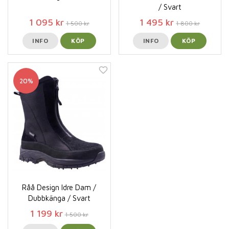
/ Svart
1 095 kr
1 495 kr
1 500 kr
1 800 kr
INFO
KÖP
INFO
KÖP
20%
Råå Design Idre Dam /
Dubbkänga / Svart
1 199 kr
1 500 kr