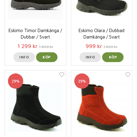
Eskimo Timor Damkänga /
Eskimo Olara / Dubbad
Dubbar / Svart
Damkänga / Svart
1 299 kr
999 kr
1 800 kr
1 400 kr
INFO
KÖP
INFO
KÖP
29%
29%