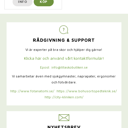
INFO
KÖP
RÅDGIVNING & SUPPORT
Vi är experter på bra skor och hjälper dig gärna!
Klicka här och använd vårt kontaktformulär!
Epost: info@lillaskobutiken.se
Vi samarbetar även med sjukgymnaster,
naprapater, ergonomer
och fotvårdare.
http://www.fotanatomi.se/
https://www.bohusortopedteknik.se/
http://city-kliniken.com/
NYHETSBREV