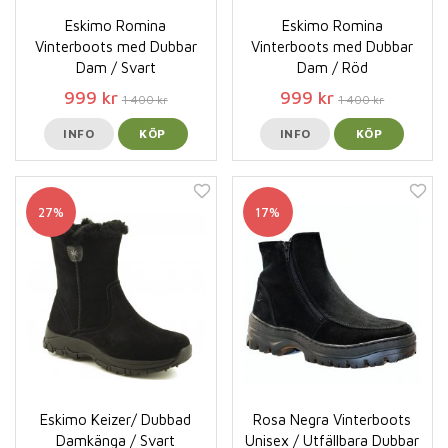
Eskimo Romina
Eskimo Romina
Vinterboots med Dubbar
Vinterboots med Dubbar
Dam / Svart
Dam / Röd
999 kr
999 kr
1 400 kr
1 400 kr
INFO
KÖP
INFO
KÖP
27%
17%
Eskimo Keizer/ Dubbad
Rosa Negra Vinterboots
Damkänga / Svart
Unisex / Utfällbara Dubbar