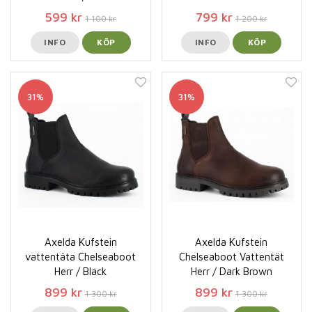
599 kr
799 kr
1 100 kr
1 200 kr
INFO
KÖP
INFO
KÖP
31%
31%
Axelda Kufstein
Axelda Kufstein
vattentäta Chelseaboot
Chelseaboot Vattentät
Herr / Black
Herr / Dark Brown
899 kr
899 kr
1 300 kr
1 300 kr