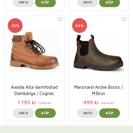
INFO
KÖP
INFO
KÖP
20%
64%
Axelda Alta Varmfodrad
Marstrand Archie Boots /
Damkänga / Cognac
M.Brun
1 195 kr
499 kr
1 500 kr
1 400 kr
INFO
KÖP
INFO
KÖP