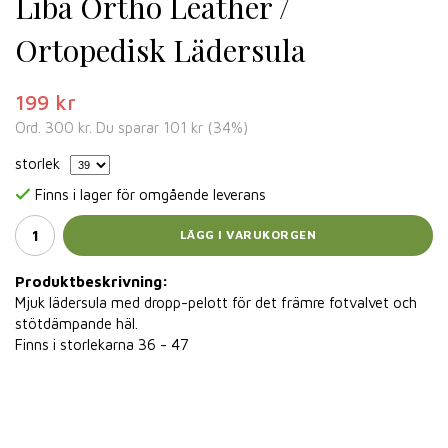
Liba Ortho Leather /
Ortopedisk Lädersula
199 kr
Ord.
300 kr
. Du sparar
101 kr
(
34
%)
storlek
Finns i lager för omgående leverans
LÄGG I VARUKORGEN
Produktbeskrivning:
Mjuk lädersula med dropp-pelott för det främre fotvalvet och
stötdämpande häl.
Finns i storlekarna 36 - 47