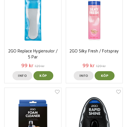
2GO Replace Hygiensulor /
2GO Silky Fresh / Fotspray
5 Par
99 kr
99 kr
129 kr
129 kr
INFO
KÖP
INFO
KÖP