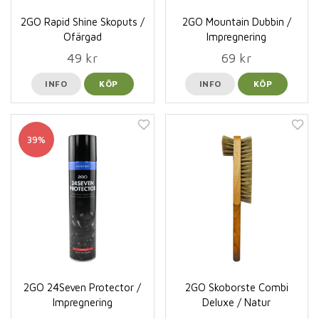
2GO Rapid Shine Skoputs /
2GO Mountain Dubbin /
Ofärgad
Impregnering
49 kr
69 kr
INFO
KÖP
INFO
KÖP
39%
2GO 24Seven Protector /
2GO Skoborste Combi
Impregnering
Deluxe / Natur