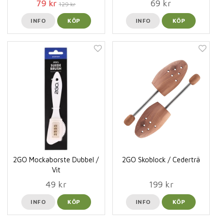
79 kr
69 kr
129 kr
INFO
KÖP
INFO
KÖP
2GO Mockaborste Dubbel /
2GO Skoblock / Cederträ
Vit
49 kr
199 kr
INFO
KÖP
INFO
KÖP