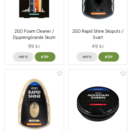
2GO Foam Cleaner /
2GO Rapid Shine Skoputs /
Djuprengörande Skum
Svart
99 kr
49 kr
INFO
KÖP
INFO
KÖP