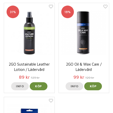
31%
18%
2GO Sustainable Leather
2GO Oil & Wax Care /
Lotion / Lädervård
Lädervård
89 kr
99 kr
129 kr
120 kr
INFO
KÖP
INFO
KÖP