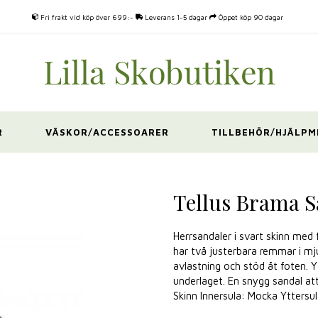
Fri frakt vid köp över 699:-
Leverans 1-5 dagar
Öppet köp 90 dagar
R
VÄSKOR/ACCESSOARER
TILLBEHÖR/HJÄLPM
Tellus Brama S
Herrsandaler i svart skinn med 
har två justerbara remmar i mj
avlastning och stöd åt foten. 
underlaget. En snygg sandal at
Skinn Innersula: Mocka Yttersu