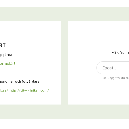
RT
Få våra b
ig gärna!
formulär!
De uppgifter du m
rgonomer och fotvårdare.
k.se/
http://city-kliniken.com/