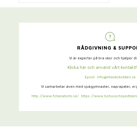
RÅDGIVNING & SUPPO
Vi är experter på bra skor och hjälper d
Klicka här och använd vårt kontakt
Epost: info@lillaskobutiken.se
Vi samarbetar även med sjukgymnaster,
naprapater, e
http://www.fotanatomi.se/
https://www.bohusortopedtekni