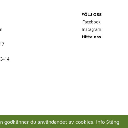
FÖLJ OSS
,
Facebook
n
Instagram
Hitta oss
17
13-14
en godkänner du användandet av cookies.
Info
Stäng