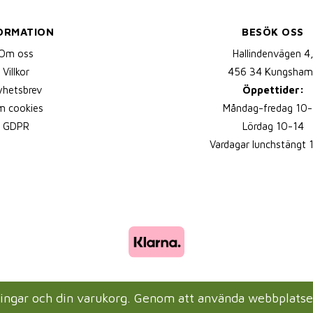
ORMATION
BESÖK OSS
Om oss
Hallindenvägen 4
Villkor
456 34 Kungsham
yhetsbrev
Öppettider:
 cookies
Måndag-fredag 10-
GDPR
Lördag 10-14
Vardagar lunchstängt 
lningar och din varukorg. Genom att använda webbplats
Drift & produktion:
Wikinggruppen