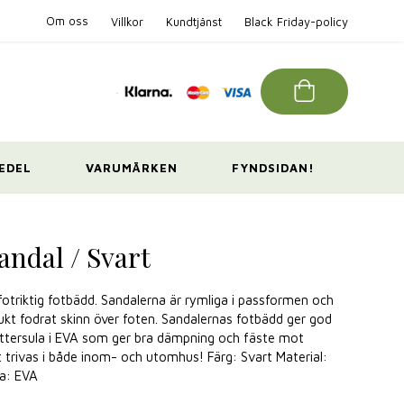
Om oss
Villkor
Kundtjänst
Black Friday-policy
EDEL
VARUMÄRKEN
FYNDSIDAN!
andal / Svart
fotriktig fotbädd. Sandalerna är rymliga i passformen och
ukt fodrat skinn över foten. Sandalernas fotbädd ger god
Yttersula i EVA som ger bra dämpning och fäste mot
t trivas i både inom- och utomhus! Färg: Svart Material:
la: EVA