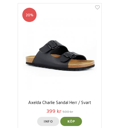
20%
Axelda Charlie Sandal Herr / Svart
399 kr
500 kr
INFO
KÖP