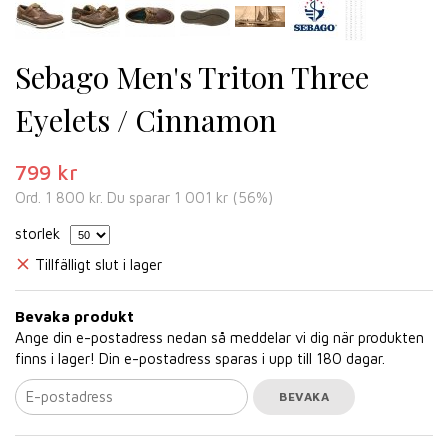
Sebago Men's Triton Three
Eyelets / Cinnamon
799 kr
Ord.
1 800 kr
. Du sparar
1 001 kr
(
56
%)
storlek
Tillfälligt slut i lager
Bevaka produkt
Ange din e-postadress nedan så meddelar vi dig när produkten
finns i lager! Din e-postadress sparas i upp till 180 dagar.
BEVAKA