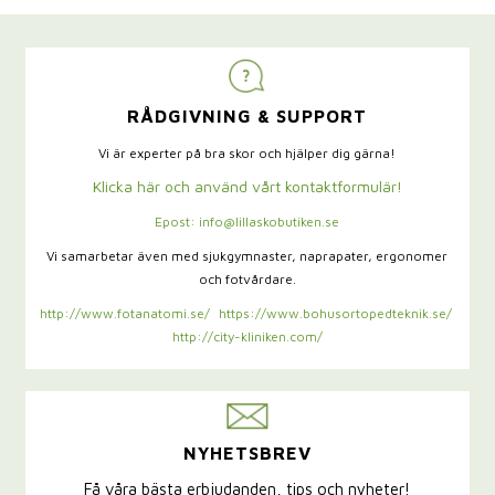
RÅDGIVNING & SUPPORT
Vi är experter på bra skor och hjälper dig gärna!
Klicka här och använd vårt kontaktformulär!
Epost: info@lillaskobutiken.se
Vi samarbetar även med sjukgymnaster,
naprapater, ergonomer
och fotvårdare.
http://www.fotanatomi.se/
https://www.bohusortopedteknik.se/
http://city-kliniken.com/
NYHETSBREV
Få våra bästa erbjudanden, tips och nyheter!