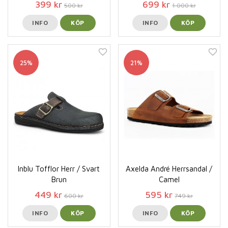
399 kr
699 kr
500 kr
1 000 kr
INFO
KÖP
INFO
KÖP
25%
21%
Inblu Tofflor Herr / Svart
Axelda André Herrsandal /
Brun
Camel
449 kr
595 kr
600 kr
749 kr
INFO
KÖP
INFO
KÖP