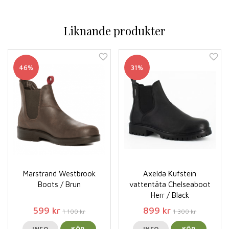
Liknande produkter
46%
31%
Marstrand Westbrook
Axelda Kufstein
Boots / Brun
vattentäta Chelseaboot
Herr / Black
599 kr
899 kr
1 100 kr
1 300 kr
INFO
KÖP
INFO
KÖP