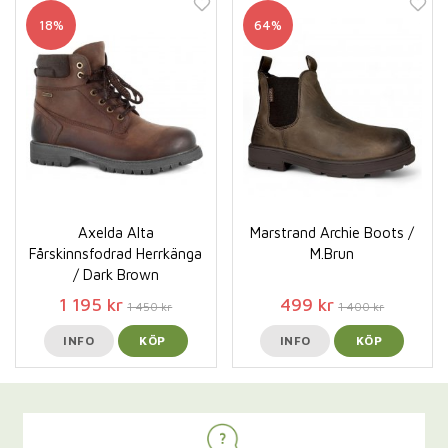
18%
64%
Axelda Alta
Marstrand Archie Boots /
Fårskinnsfodrad Herrkänga
M.Brun
/ Dark Brown
1 195 kr
499 kr
1 450 kr
1 400 kr
INFO
KÖP
INFO
KÖP