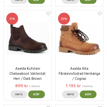
31%
20%
Axelda Kufstein
Axelda Alta
Chelseaboot Vattentät
Fårskinnsfodrad Herrkänga
Herr / Dark Brown
/ Cognac
899 kr
1 195 kr
1 300 kr
1 500 kr
INFO
KÖP
INFO
KÖP