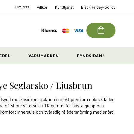
Om oss
Villkor
Kundtjänst
Black Friday-policy
EDEL
VARUMÄRKEN
FYNDSIDAN!
e Seglarsko / Ljusbrun
andsydd mockasinkonstruktion i mjukt premium nubuck läder
ska offshore yttersula i TR gummi för bästa grepp och
 komfort innersula och tvåradig rålädersnörning med snörd