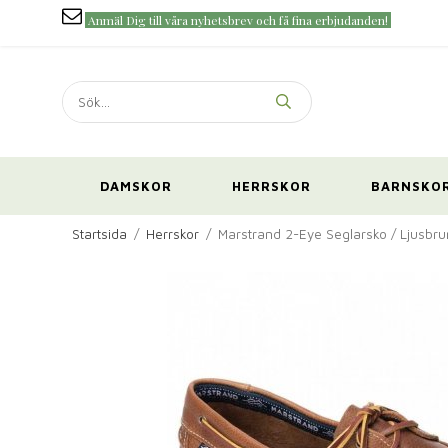
Anmäl Dig till våra nyhetsbrev och få fina erbjudanden!
DAMSKOR
HERRSKOR
BARNSKO
Startsida
/
Herrskor
/
Marstrand 2-Eye Seglarsko / Ljusbru