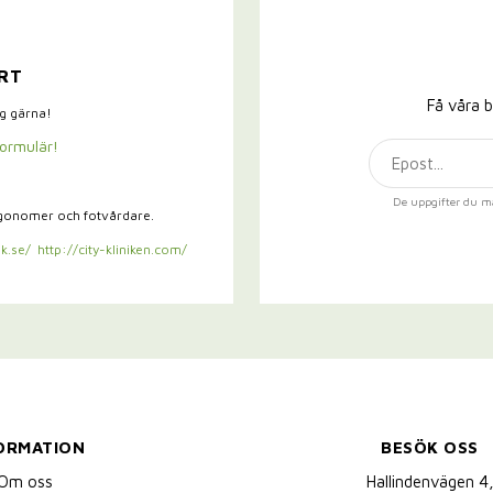
RT
Få våra b
ig gärna!
formulär!
De uppgifter du m
rgonomer och fotvårdare.
k.se/
http://city-kliniken.com/
ORMATION
BESÖK OSS
Om oss
Hallindenvägen 4