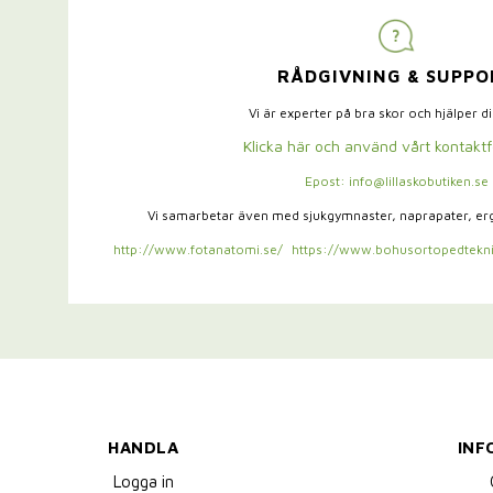
RÅDGIVNING & SUPPO
Vi är experter på bra skor och hjälper d
Klicka här och använd vårt kontakt
Epost: info@lillaskobutiken.se
Vi samarbetar även med sjukgymnaster,
naprapater, e
http://www.fotanatomi.se/
https://www.bohusortopedtekni
HANDLA
INF
Logga in