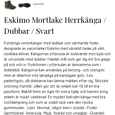
Eskimo Mortlake Herrkänga /
Dubbar / Svart
Fotriktiga vinterkängor med dubbar och värmande foder,
designade av varumärket Eskimo med särskild tanke på vårt
nordiska klimat. Kängornas yttersula är isolerande mot kyla och
är utrustade med dubbar i härdat stål som ger dig ett bra grepp
på snö och is. Funktionen i yttersulan är densamma som i
dubbdäck. Kängorna kan användas på betong- och stengolv
men är däremot inte lämpliga på känsligare golv, t.ex.
parkettgolv, då dubbarna kan lämna märken efter sig. Slitstark
snörning framtill, vilket gör att du enkelt kan få till en bra
passform. Baktill finns en ögla för extra hjälp och kanten kring
ankeln är mjukt vadderad. En mycket bekväm känga med bra
stötdämpning och som är stabil tack vare den tjocka
gummisulan. -Läst: Normal, något liten i storlek -Foder:
Varmfodrad -Innersula: Mjuk, fodrad och urtagbar -Ovandel: