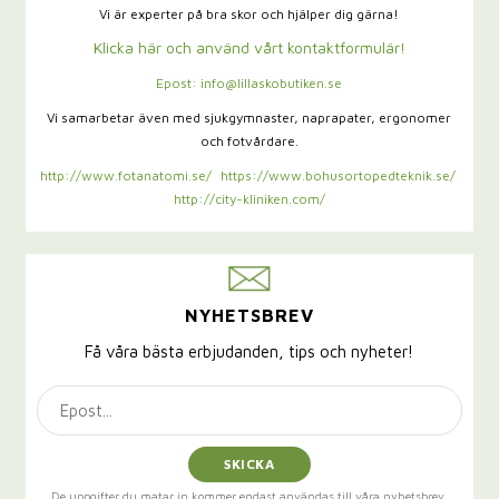
Vi är experter på bra skor och hjälper dig gärna!
Klicka här och använd vårt kontaktformulär!
Epost: info@lillaskobutiken.se
Vi samarbetar även med sjukgymnaster,
naprapater, ergonomer
och fotvårdare.
http://www.fotanatomi.se/
https://www.bohusortopedteknik.se/
http://city-kliniken.com/
NYHETSBREV
Få våra bästa erbjudanden, tips och nyheter!
SKICKA
De uppgifter du matar in kommer endast användas till våra nyhetsbrev.