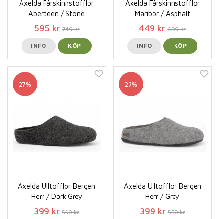
Axelda Fårskinnstofflor
Axelda Fårskinnstofflor
Aberdeen / Stone
Maribor / Asphalt
595 kr
449 kr
749 kr
699 kr
INFO
KÖP
INFO
KÖP
27%
27%
Axelda Ulltofflor Bergen
Axelda Ulltofflor Bergen
Herr / Dark Grey
Herr / Grey
399 kr
399 kr
550 kr
550 kr