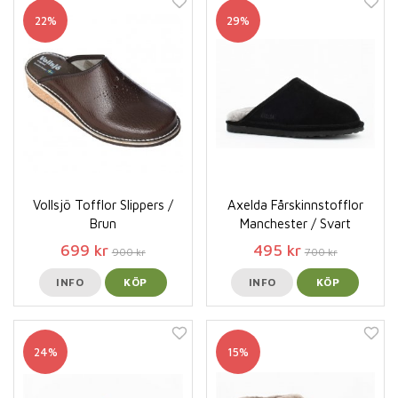
22%
29%
Vollsjö Tofflor Slippers /
Axelda Fårskinnstofflor
Brun
Manchester / Svart
699 kr
495 kr
900 kr
700 kr
INFO
KÖP
INFO
KÖP
24%
15%