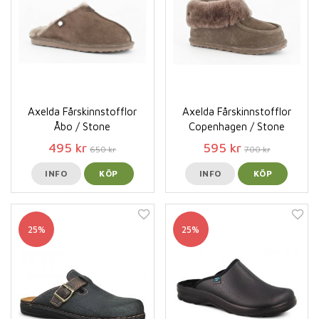
Axelda Fårskinnstofflor
Axelda Fårskinnstofflor
Åbo / Stone
Copenhagen / Stone
495 kr
595 kr
650 kr
700 kr
INFO
KÖP
INFO
KÖP
25%
25%