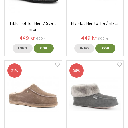
Inblu Tofflor Herr / Svart
Fly Flot Herrtoffla / Black
Brun
449 kr
449 kr
600 kr
600 kr
INFO
KÖP
INFO
KÖP
21%
36%