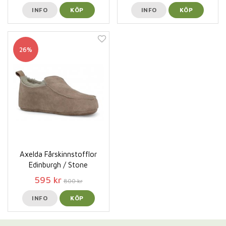
INFO
KÖP
INFO
KÖP
26%
Axelda Fårskinnstofflor
Edinburgh / Stone
595 kr
800 kr
INFO
KÖP