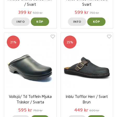
/ Svart
Svart
399 kr
599 kr
500 kr
750 kr
INFO
KÖP
INFO
KÖP
21%
25%
Vollsjö/ Td Toffeln Mjuka
Inblu Tofflor Herr / Svart
Träskor / Svarta
Brun
595 kr
449 kr
750 kr
600 kr