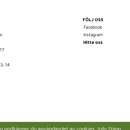
FÖLJ OSS
,
Facebook
n
Instagram
Hitta oss
17
13-14
en godkänner du användandet av cookies.
Info
Stäng