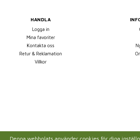
HANDLA
INF
Logga in
Mina favoriter
Kontakta oss
N
Retur & Reklamation
Om
Villkor
Denna webbplats använder cookies för dina instäl