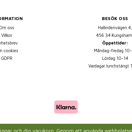
ORMATION
BESÖK OSS
Om oss
Hallindenvägen 4
Villkor
456 34 Kungsham
yhetsbrev
Öppettider:
 cookies
Måndag-fredag 10-
GDPR
Lördag 10-14
Vardagar lunchstängt 
lningar och din varukorg. Genom att använda webbplats
Drift & produktion:
Wikinggruppen