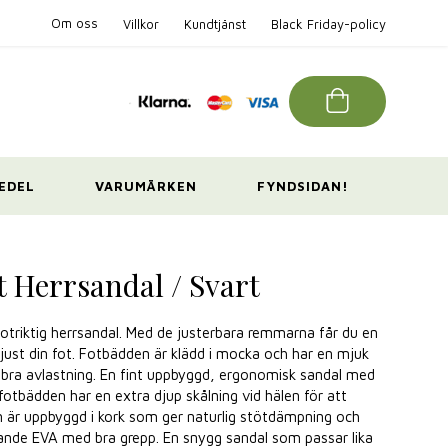
Om oss
Villkor
Kundtjänst
Black Friday-policy
EDEL
VARUMÄRKEN
FYNDSIDAN!
 Herrsandal / Svart
fotriktig herrsandal. Med de justerbara remmarna får du en
l just din fot. Fotbädden är klädd i mocka och har en mjuk
 bra avlastning. En fint uppbyggd, ergonomisk sandal med
fotbädden har en extra djup skålning vid hälen för att
en är uppbyggd i kork som ger naturlig stötdämpning och
mpande EVA med bra grepp. En snygg sandal som passar lika