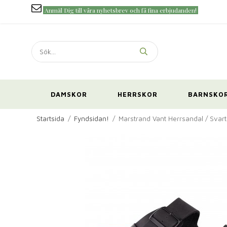
Anmäl Dig till våra nyhetsbrev och få fina erbjudanden!
DAMSKOR
HERRSKOR
BARNSKO
Startsida
/
Fyndsidan!
/
Marstrand Vant Herrsandal / Svart