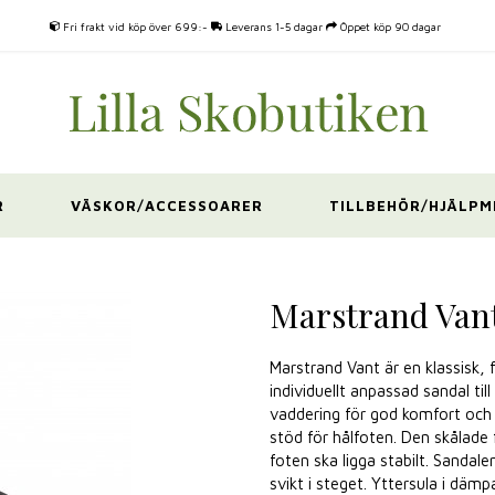
Fri frakt vid köp över 699:-
Leverans 1-5 dagar
Öppet köp 90 dagar
R
VÄSKOR/ACCESSOARER
TILLBEHÖR/HJÄLPM
Marstrand Vant
Marstrand Vant är en klassisk, 
individuellt anpassad sandal til
vaddering för god komfort och
stöd för hålfoten. Den skålade 
foten ska ligga stabilt. Sandal
svikt i steget. Yttersula i dä