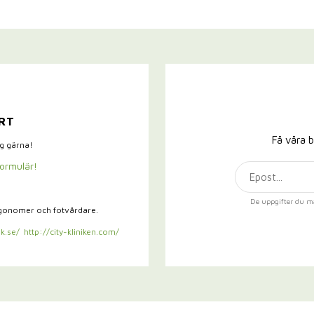
RT
Få våra b
ig gärna!
formulär!
De uppgifter du m
rgonomer och fotvårdare.
k.se/
http://city-kliniken.com/