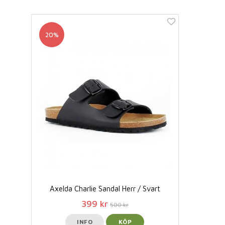
20%
Axelda Charlie Sandal Herr / Svart
399 kr
500 kr
INFO
KÖP