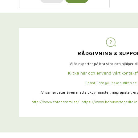
RÅDGIVNING & SUPPO
Vi är experter på bra skor och hjälper d
Klicka här och använd vårt kontakt
Epost: info@lillaskobutiken.se
Vi samarbetar även med sjukgymnaster,
naprapater, e
http://www.fotanatomi.se/
https://www.bohusortopedtekni