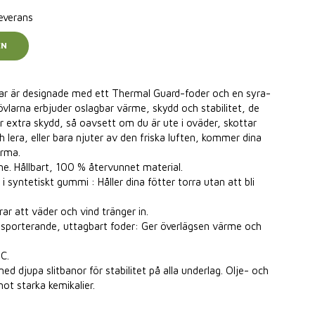
leverans
EN
ar är designade med ett Thermal Guard-foder och en syra-
övlarna erbjuder oslagbar värme, skydd och stabilitet, de
r extra skydd, så oavsett om du är ute i oväder, skottar
 lera, eller bara njuter av den friska luften, kommer dina
arma.
e. Hållbart, 100 % återvunnet material.
i syntetiskt gummi : Håller dina fötter torra utan att bli
ar att väder och vind tränger in.
porterande, uttagbart foder: Ger överlägsen värme och
°C.
d djupa slitbanor för stabilitet på alla underlag. Olje- och
ot starka kemikalier.