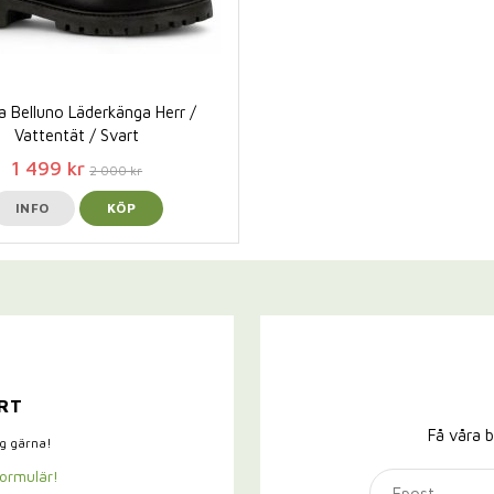
a Belluno Läderkänga Herr /
Vattentät / Svart
1 499 kr
2 000 kr
INFO
KÖP
RT
Få våra b
ig gärna!
formulär!