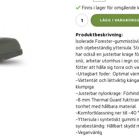
Finns i lager för omgående 
LÄGG I VARUKORG
Produktbeskrivning:
Isolerade Forester-gummistövl
och oljebeständig yttersula. St
har också en justerbar krage fö
snö, arbetar utomhus i regn och
fötter att hålla sig torra och v
-Urtagbart foder: Optimal värm
-Vattentät och lättviktig känga 
klumpiga.
-Justerbar nylonkrage: Förhindr
-8 mm Thermal Guard fukttrans
torrhet med hållbara material.
-Komfortklassning ner till -40 
-Yttersula i syntetiskt gummi me
syrabeständig: Hållbart skydd m
-Veganvänlig