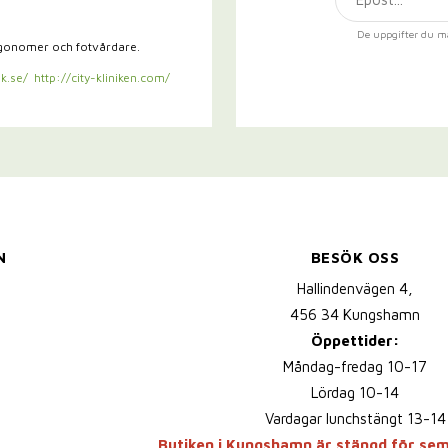
De uppgifter du m
rgonomer och fotvårdare.
k.se/
http://city-kliniken.com/
N
BESÖK OSS
Hallindenvägen 4,
456 34 Kungshamn
Öppettider:
Måndag-fredag 10-17
Lördag 10-14
Vardagar lunchstängt 13-14
Butiken i Kungshamn är stängd för se