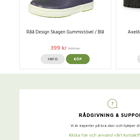
Råå Design Skagen Gummistövel / Blå
Axeld
399 kr
600 kr
INFO
KÖP
RÅDGIVNING & SUPPO
Vi är experter på bra skor och hjälper d
Klicka här och använd vårt kontakt