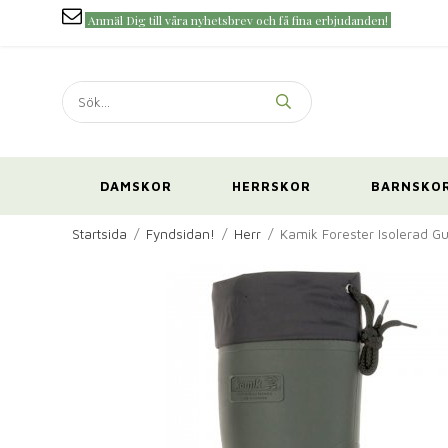
Anmäl Dig till våra nyhetsbrev och få fina erbjudanden!
DAMSKOR
HERRSKOR
BARNSKO
Startsida
/
Fyndsidan!
/
Herr
/
Kamik Forester Isolerad G