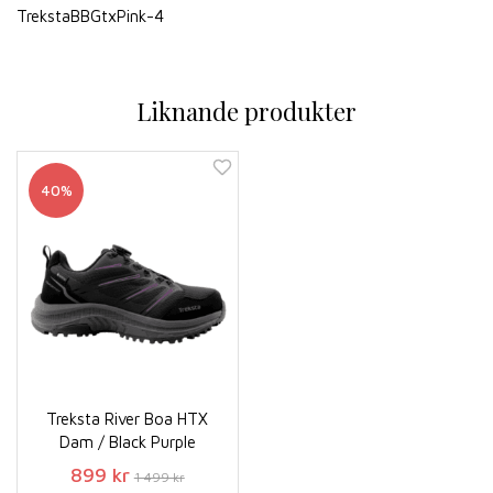
TrekstaBBGtxPink-4
Liknande produkter
40%
Treksta River Boa HTX
Dam / Black Purple
899 kr
1 499 kr