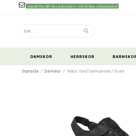
Anmäl Dig till våra nyhetsbrev och få fina erbjudanden!
DAMSKOR
HERRSKOR
BARNSKO
Startsida
/
Damskor
/
Tellus Yard Damsandal / Svart