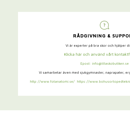
RÅDGIVNING & SUPPO
Vi är experter på bra skor och hjälper d
Klicka här och använd vårt kontakt
Epost: info@lillaskobutiken.se
Vi samarbetar även med sjukgymnaster,
naprapater, e
http://www.fotanatomi.se/
https://www.bohusortopedtekni