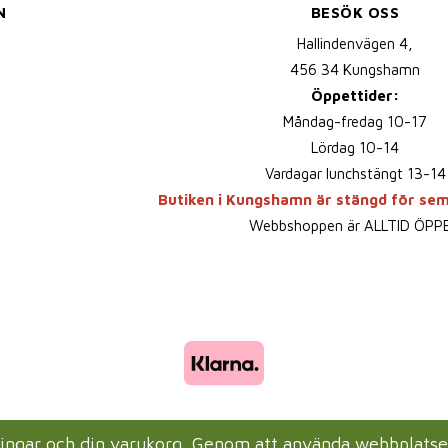
N
BESÖK OSS
Hallindenvägen 4,
456 34 Kungshamn
Öppettider:
Måndag-fredag 10-17
Lördag 10-14
Vardagar lunchstängt 13-14
Butiken i Kungshamn är stängd för se
Webbshoppen är ALLTID ÖPP
lningar och din varukorg. Genom att använda webbplats
Drift & produktion:
Wikinggruppen