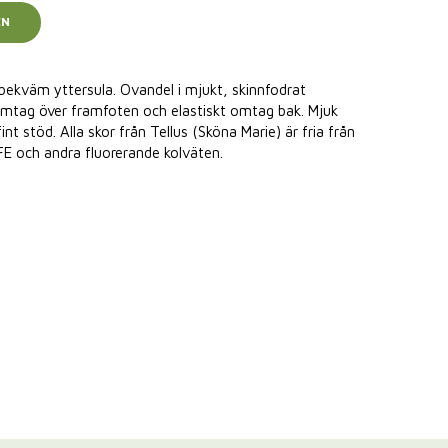
EN
ekväm yttersula. Ovandel i mjukt, skinnfodrat
mtag över framfoten och elastiskt omtag bak. Mjuk
nt stöd. Alla skor från Tellus (Sköna Marie) är fria från
E och andra fluorerande kolväten.