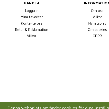
HANDLA
INFORMATIO
Logga in
Om oss
Mina favoriter
Villkor
Kontakta oss
Nyhetsbrev
Retur & Reklamation
Om cookies
Villkor
GDPR
Denna webbplats använder cookies för dina instäl