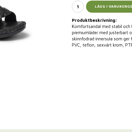
LÄGG I VARUKORG
Produktbeskrivning:
Komfortsandal med stabil och b
premiumläder med justerbart o
skinnfodrad innersula som ger fi
PVC, teflon, sexvärt krom, PTF