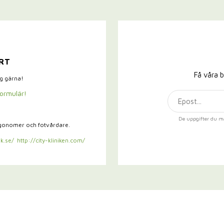
RT
Få våra b
ig gärna!
formulär!
De uppgifter du m
rgonomer och fotvårdare.
k.se/
http://city-kliniken.com/