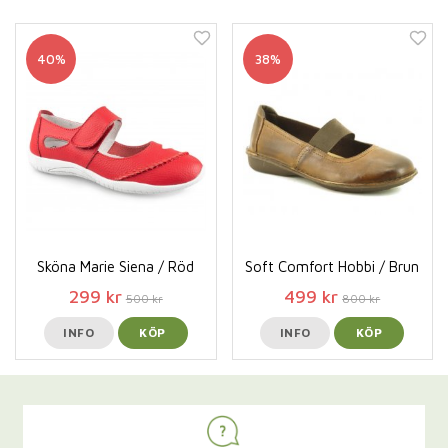
40%
38%
Sköna Marie Siena / Röd
Soft Comfort Hobbi / Brun
299 kr
499 kr
500 kr
800 kr
INFO
KÖP
INFO
KÖP