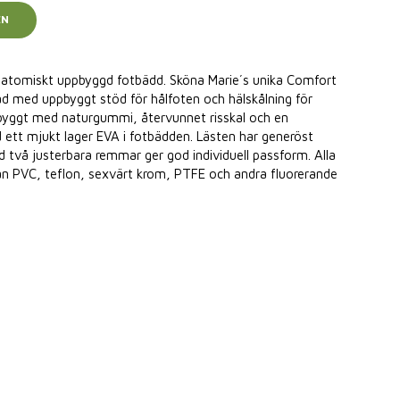
EN
atomiskt uppbyggd fotbädd. Sköna Marie´s unika Comfort
d med uppbyggt stöd för hålfoten och hälskålning för
ppbyggt med naturgummi, återvunnet risskal och en
tt mjukt lager EVA i fotbädden. Lästen har generöst
ed två justerbara remmar ger god individuell passform. Alla
från PVC, teflon, sexvärt krom, PTFE och andra fluorerande