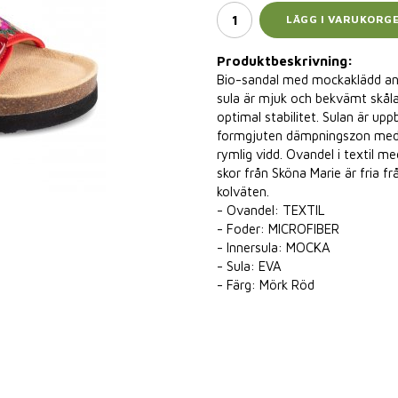
LÄGG I VARUKORG
Produktbeskrivning:
Bio-sandal med mockaklädd an
sula är mjuk och bekvämt skåla
optimal stabilitet. Sulan är u
formgjuten dämpningszon med e
rymlig vidd. Ovandel i textil m
skor från Sköna Marie är fria 
kolväten.
- Ovandel: TEXTIL
- Foder: MICROFIBER
- Innersula: MOCKA
- Sula: EVA
- Färg: Mörk Röd