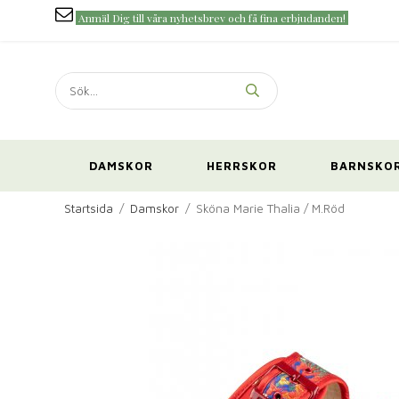
Anmäl Dig till våra nyhetsbrev och få fina erbjudanden!
DAMSKOR
HERRSKOR
BARNSKO
Startsida
/
Damskor
/
Sköna Marie Thalia / M.Röd