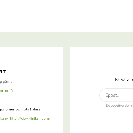
RT
Få våra b
ig gärna!
formulär!
De uppgifter du m
rgonomer och fotvårdare.
k.se/
http://city-kliniken.com/