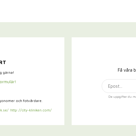
RT
Få våra b
ig gärna!
formulär!
De uppgifter du m
rgonomer och fotvårdare.
k.se/
http://city-kliniken.com/