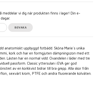
meddelar vi dig när produkten finns i lager! Din e-
 dagar.
BEVAKA
d anatomiskt uppbyggd fotbädd. Sköna Marie´s unika
rgummi, kork och har en formgjuten dämpningszon med ett
den. Lästen har en normal vidd. Ovandelen i läder med tre
iduell passform. Classic yttersulan i EVA ger god
stret av en korkkvist bidrar till bra grepp. Alla skor från
teflon, sexvärt krom, PTFE och andra fluorerande kolväten.