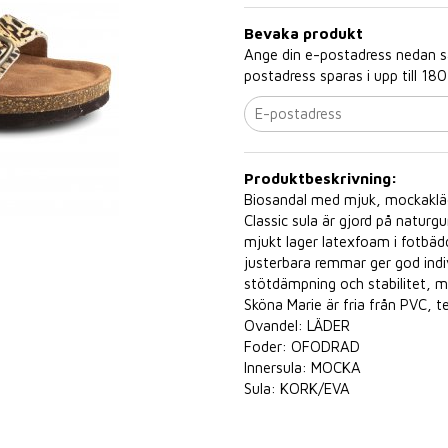
Bevaka produkt
Ange din e-postadress nedan så 
postadress sparas i upp till 180
Produktbeskrivning:
Biosandal med mjuk, mockakläd
Classic sula är gjord på natu
mjukt lager latexfoam i fotbäd
justerbara remmar ger god indiv
stötdämpning och stabilitet, mön
Sköna Marie är fria från PVC, 
Ovandel: LÄDER
Foder: OFODRAD
Innersula: MOCKA
Sula: KORK/EVA