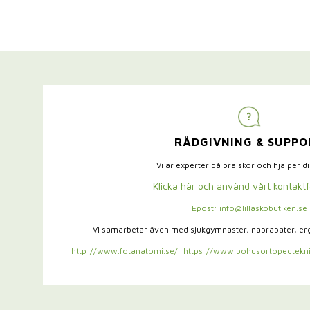
RÅDGIVNING & SUPPO
Vi är experter på bra skor och hjälper d
Klicka här och använd vårt kontakt
Epost: info@lillaskobutiken.se
Vi samarbetar även med sjukgymnaster,
naprapater, e
http://www.fotanatomi.se/
https://www.bohusortopedtekni