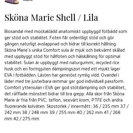
Sköna Marie Shell / Lila
Biosandal med mockaklädd anatomiskt uppbyggd fotbädd som
ger stöd och stabilitet. Foten får ordentligt stöd och gör
gången naturligt avslappnad och bidrar till korrekt hållning.
Sköna Marie's unika Comfort sula är mjuk och bekvämt skålad
med uppbyggt stöd för hålfoten och hälskålning för optimal
stabilitet. Sulan är uppbyggt med naturgummi, recycled rice
husk och en formgjuten dämpningszon med ett mjukt lager
EVA i fotbädden. Lästen har generöst rymlig vidd. Ovandel i
läder med tre justerbara remmar ger god individuell passform.
Comfort yttersulan i EVA ger god stötdämpning och stabilitet,
det räfflade mönstret bidrar till bra grepp. Alla skor från Sköna
Marie är fria från PVC, teflon, sexvärt krom, PTFE och andra
fluorerande kolväten. Skostorlek / innermått: 36 / 235 mm 37 /
242 mm 38 / 248 mm 39 / 255 mm 40 / 262 mm 41 / 268
mm 42 / 275 mm