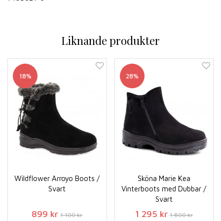
Liknande produkter
18%
28%
Wildflower Arroyo Boots /
Sköna Marie Kea
Svart
Vinterboots med Dubbar /
Svart
899 kr
1 295 kr
1 100 kr
1 800 kr