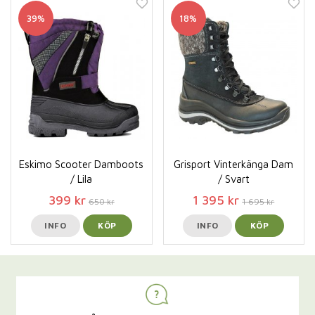
39%
18%
Eskimo Scooter Damboots
Grisport Vinterkänga Dam
/ Lila
/ Svart
399 kr
1 395 kr
650 kr
1 695 kr
INFO
KÖP
INFO
KÖP