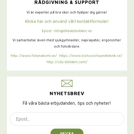
RÅDGIVNING & SUPPORT
Vi är experter på bra skor och hjälper dig gärna!
Klicka här och använd vårt kontaktformulär!
Epost: info@lillaskobutiken.se
Vi samarbetar även med sjukgymnaster,
naprapater, ergonomer
och fotvårdare.
http://www.fotanatomi.se/
https://www.bohusortopedteknik.se/
http://city-kliniken.com/
NYHETSBREV
Få våra bästa erbjudanden, tips och nyheter!
SKICKA