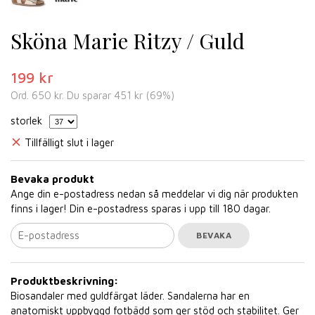
Sköna Marie Ritzy / Guld
199 kr
Ord.
650 kr
. Du sparar
451 kr
(
69
%)
storlek
Tillfälligt slut i lager
Bevaka produkt
Ange din e-postadress nedan så meddelar vi dig när produkten
finns i lager! Din e-postadress sparas i upp till 180 dagar.
BEVAKA
Produktbeskrivning:
Biosandaler med guldfärgat läder. Sandalerna har en
anatomiskt uppbyggd fotbädd som ger stöd och stabilitet. Ger