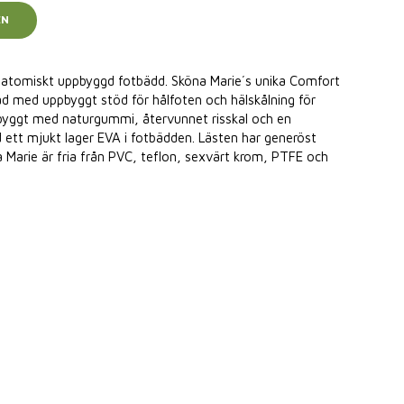
EN
atomiskt uppbyggd fotbädd. Sköna Marie´s unika Comfort
d med uppbyggt stöd för hålfoten och hälskålning för
ppbyggt med naturgummi, återvunnet risskal och en
tt mjukt lager EVA i fotbädden. Lästen har generöst
na Marie är fria från PVC, teflon, sexvärt krom, PTFE och