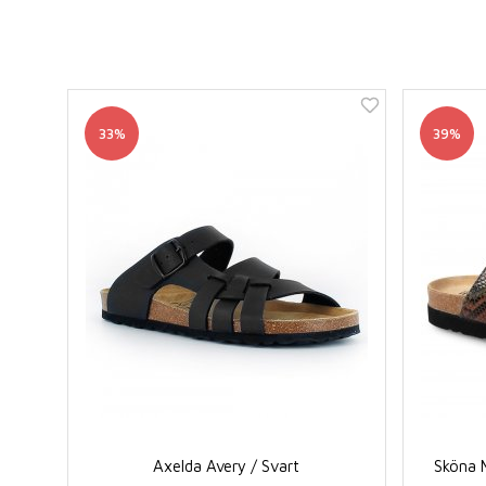
33%
39%
Axelda Avery / Svart
Sköna M