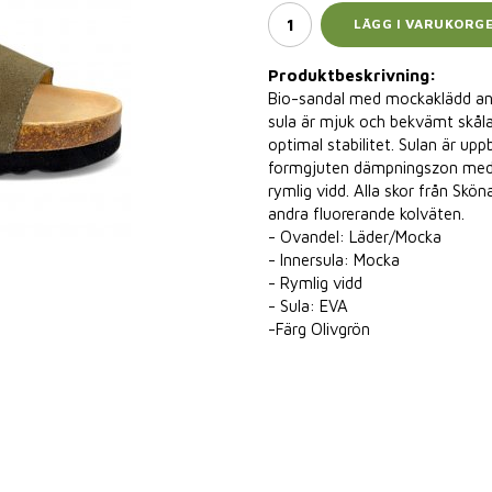
LÄGG I VARUKORG
Produktbeskrivning:
Bio-sandal med mockaklädd an
sula är mjuk och bekvämt skåla
optimal stabilitet. Sulan är u
formgjuten dämpningszon med e
rymlig vidd. Alla skor från Skö
andra fluorerande kolväten.
- Ovandel: Läder/Mocka
- Innersula: Mocka
- Rymlig vidd
- Sula: EVA
-Färg Olivgrön