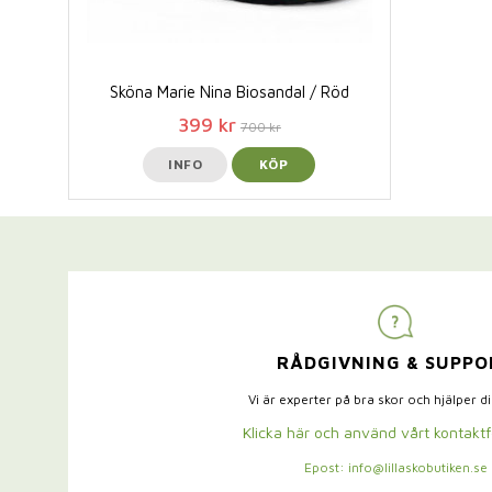
Sköna Marie Nina Biosandal / Röd
399 kr
700 kr
INFO
KÖP
RÅDGIVNING & SUPPO
Vi är experter på bra skor och hjälper d
Klicka här och använd vårt kontakt
Epost: info@lillaskobutiken.se