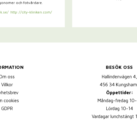
rgonomer och fotvårdare.
k.se/
http://city-kliniken.com/
ORMATION
BESÖK OSS
Om oss
Hallindenvägen 4
Villkor
456 34 Kungsham
yhetsbrev
Öppettider:
 cookies
Måndag-fredag 10-
GDPR
Lördag 10-14
Vardagar lunchstängt 