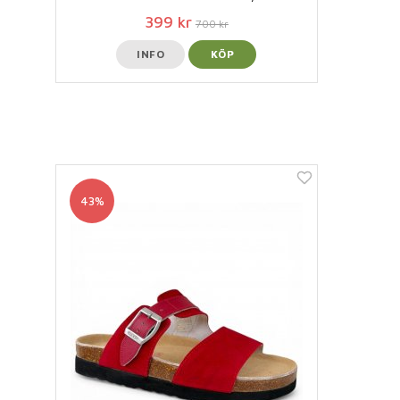
399 kr
700 kr
INFO
KÖP
43%