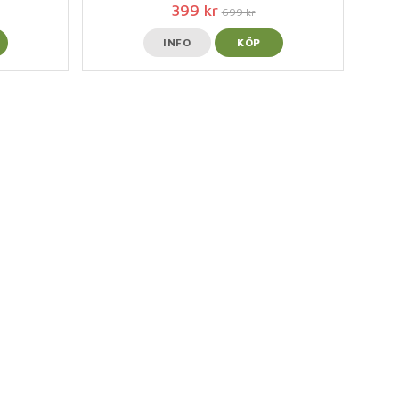
399 kr
699 kr
INFO
KÖP