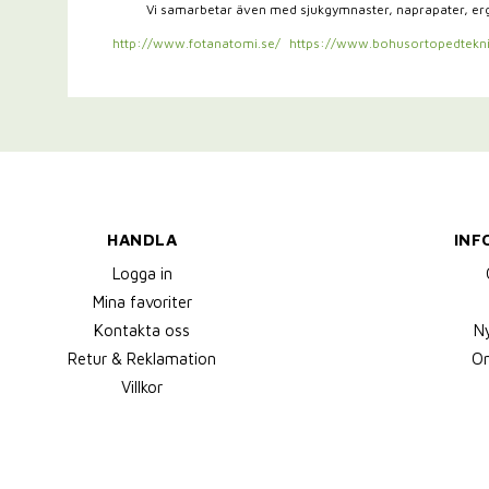
Vi samarbetar även med sjukgymnaster,
naprapater, e
http://www.fotanatomi.se/
https://www.bohusortopedtekni
HANDLA
INF
Logga in
Mina favoriter
Kontakta oss
N
Retur & Reklamation
Om
Villkor