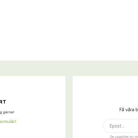
RT
Få våra b
ig gärna!
formulär!
De uppgifter du m