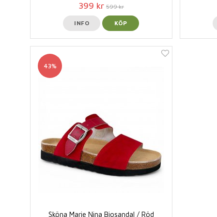
399 kr
599 kr
INFO
KÖP
43%
Sköna Marie Nina Biosandal / Röd