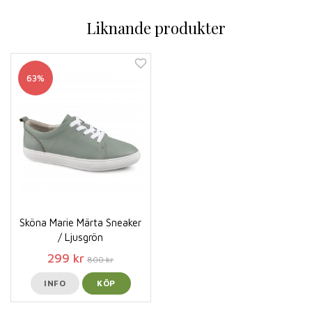
Liknande produkter
63%
Sköna Marie Märta Sneaker
/ Ljusgrön
299 kr
800 kr
INFO
KÖP