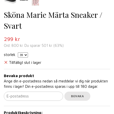
Sköna Marie Märta Sneaker /
Svart
299 kr
Ord.
800 kr
. Du sparar
501 kr
(
63
%)
storlek
Tillfälligt slut i lager
Bevaka produkt
Ange din e-postadress nedan så meddelar vi dig när produkten
finns i lager! Din e-postadress sparas i upp till 180 dagar.
BEVAKA
Produktbeskrivning: