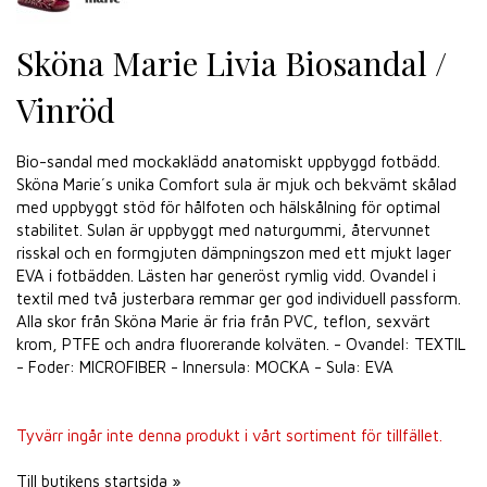
Sköna Marie Livia Biosandal /
Vinröd
Bio-sandal med mockaklädd anatomiskt uppbyggd fotbädd.
Sköna Marie´s unika Comfort sula är mjuk och bekvämt skålad
med uppbyggt stöd för hålfoten och hälskålning för optimal
stabilitet. Sulan är uppbyggt med naturgummi, återvunnet
risskal och en formgjuten dämpningszon med ett mjukt lager
EVA i fotbädden. Lästen har generöst rymlig vidd. Ovandel i
textil med två justerbara remmar ger god individuell passform.
Alla skor från Sköna Marie är fria från PVC, teflon, sexvärt
krom, PTFE och andra fluorerande kolväten. - Ovandel: TEXTIL
- Foder: MICROFIBER - Innersula: MOCKA - Sula: EVA
Tyvärr ingår inte denna produkt i vårt sortiment för tillfället.
Till butikens startsida »