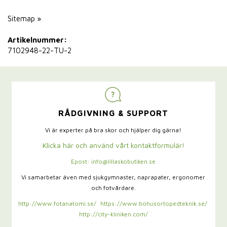
Sitemap »
Artikelnummer:
7102948-22-TU-2
RÅDGIVNING & SUPPORT
Vi är experter på bra skor och hjälper dig gärna!
Klicka här och använd vårt kontaktformulär!
Epost: info@lillaskobutiken.se
Vi samarbetar även med sjukgymnaster,
naprapater, ergonomer
och fotvårdare.
http://www.fotanatomi.se/
https://www.bohusortopedteknik.se/
http://city-kliniken.com/