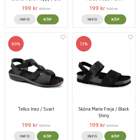
199 kr
199 kr
650 kr
500 kr
INFO
KÖP
INFO
KÖP
60%
72%
Tellus Inez / Svart
Sköna Marie Freja / Black
Shiny
199 kr
199 kr
500 kr
699 kr
INFO
KÖP
INFO
KÖP