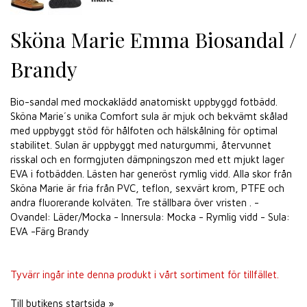
Sköna Marie Emma Biosandal /
Brandy
Bio-sandal med mockaklädd anatomiskt uppbyggd fotbädd.
Sköna Marie´s unika Comfort sula är mjuk och bekvämt skålad
med uppbyggt stöd för hålfoten och hälskålning för optimal
stabilitet. Sulan är uppbyggt med naturgummi, återvunnet
risskal och en formgjuten dämpningszon med ett mjukt lager
EVA i fotbädden. Lästen har generöst rymlig vidd. Alla skor från
Sköna Marie är fria från PVC, teflon, sexvärt krom, PTFE och
andra fluorerande kolväten. Tre ställbara över vristen . -
Ovandel: Läder/Mocka - Innersula: Mocka - Rymlig vidd - Sula:
EVA -Färg Brandy
Tyvärr ingår inte denna produkt i vårt sortiment för tillfället.
Till butikens startsida »