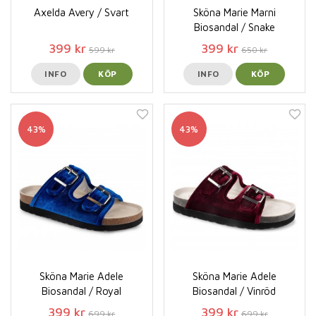
Axelda Avery / Svart
Sköna Marie Marni
Biosandal / Snake
399 kr
399 kr
599 kr
650 kr
INFO
KÖP
INFO
KÖP
43%
43%
Sköna Marie Adele
Sköna Marie Adele
Biosandal / Royal
Biosandal / Vinröd
399 kr
399 kr
699 kr
699 kr