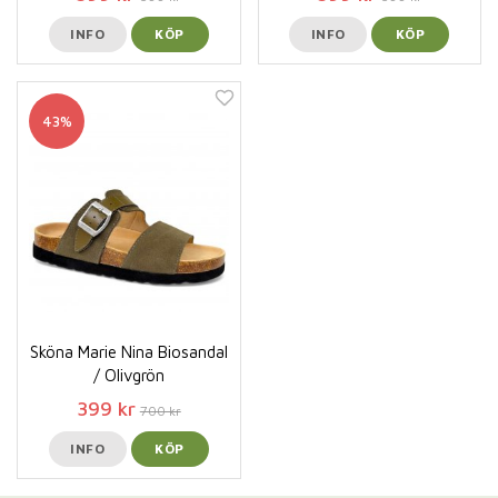
INFO
KÖP
INFO
KÖP
43%
Sköna Marie Nina Biosandal
/ Olivgrön
399 kr
700 kr
INFO
KÖP