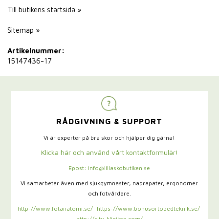
Till butikens startsida »
Sitemap »
Artikelnummer:
15147436-17
RÅDGIVNING & SUPPORT
Vi är experter på bra skor och hjälper dig gärna!
Klicka här och använd vårt kontaktformulär!
Epost: info@lillaskobutiken.se
Vi samarbetar även med sjukgymnaster,
naprapater, ergonomer
och fotvårdare.
http://www.fotanatomi.se/
https://www.bohusortopedteknik.se/
http://city-kliniken.com/