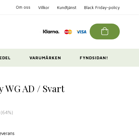
Om oss
Villkor
Kundtjänst
Black Friday-policy
EDEL
VARUMÄRKEN
FYNDSIDAN!
y WG AD / Svart
(
64
%)
leverans