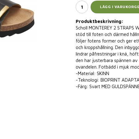
LÄGG I VARUKORG
Produktbeskrivning:
Scholl MONTEREY 2 STRAPS WG A
stöd till foten och därmed hå
följer fotens former och ger ett
och kroppshållning. Den inbyggd
lindrar påfrestningar i knä, höf
den har justerbara spännen av 
ovandelen. Fotbädd i mjuk moc
-Material: SKINN
-Teknologi: BIOPRINT ADAPT
-Färg: Svart MED GULDSPÄNN