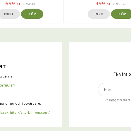
699 kr
499 kr
1 250 kr
1 200 kr
INFO
KÖP
INFO
KÖP
RT
Få våra b
ig gärna!
formulär!
De uppgifter du m
rgonomer och fotvårdare.
k.se/
http://city-kliniken.com/