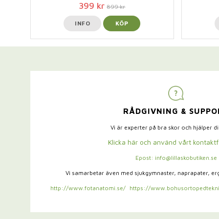
399 kr
899 kr
INFO
KÖP
RÅDGIVNING & SUPPO
Vi är experter på bra skor och hjälper d
Klicka här och använd vårt kontakt
Epost: info@lillaskobutiken.se
Vi samarbetar även med sjukgymnaster,
naprapater, e
http://www.fotanatomi.se/
https://www.bohusortopedtekni