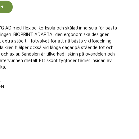
EN
D med flexibel korksula och skålad innersula för bästa
llningen. BIOPRINT ADAPTA, den ergonomiska designen
 extra stöd till fotvalvet för att nå bästa viktfördelning
a kilen hjälper också vid långa dagar på stående fot och
t och axlar. Sandalen är tillverkad i skinn på ovandelen och
återvunnen metall. Ett skönt tygfoder täcker insidan av
ka.
A
EN