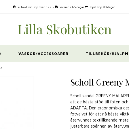
Fri frakt vid köp över 699:-
Leverans 1-5 dagar
Öppet köp 90 dagar
R
VÄSKOR/ACCESSOARER
TILLBEHÖR/HJÄLPM
ux
Scholl Greeny 
Scholl sandal GREENY MALAREN 
att ge bästa stöd till foten o
ADAPTA. Den ergonomiska design
fotvalvet för att nå bästa viktf
återvunnet textilliknande mate
justerbara spännen av återvunn