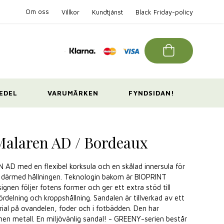
Om oss
Villkor
Kundtjänst
Black Friday-policy
EDEL
VARUMÄRKEN
FYNDSIDAN!
Malaren AD / Bordeaux
AD med en flexibel korksula och en skålad innersula för
ch därmed hållningen. Teknologin bakom är BIOPRINT
en följer fotens former och ger ett extra stöd till
ördelning och kroppshållning. Sandalen är tillverkad av ett
rial på ovandelen, foder och i fotbädden. Den har
en metall. En miljövänlig sandal! - GREENY-serien består