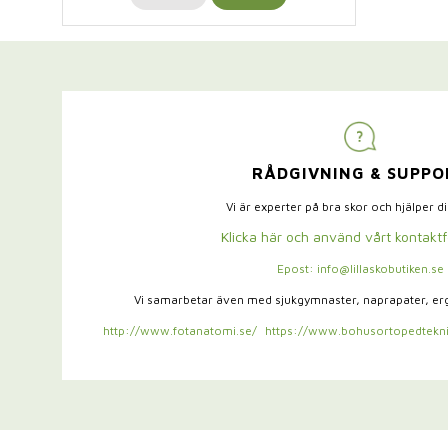
RÅDGIVNING & SUPPO
Vi är experter på bra skor och hjälper d
Klicka här och använd vårt kontakt
Epost: info@lillaskobutiken.se
Vi samarbetar även med sjukgymnaster,
naprapater, e
http://www.fotanatomi.se/
https://www.bohusortopedtekni