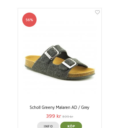
56%
Scholl Greeny Malaren AD / Grey
399 kr
899 kr
INFO
KÖP