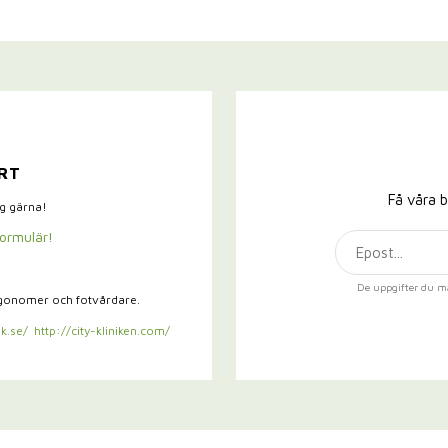
RT
Få våra b
ig gärna!
formulär!
De uppgifter du m
rgonomer och fotvårdare.
k.se/
http://city-kliniken.com/