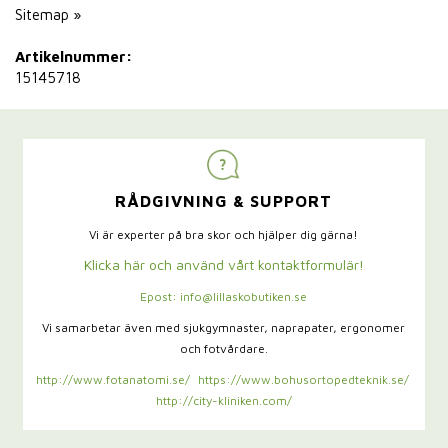
Sitemap »
Artikelnummer:
15145718
RÅDGIVNING & SUPPORT
Vi är experter på bra skor och hjälper dig gärna!
Klicka här och använd vårt kontaktformulär!
Epost: info@lillaskobutiken.se
Vi samarbetar även med sjukgymnaster,
naprapater, ergonomer
och fotvårdare.
http://www.fotanatomi.se/
https://www.bohusortopedteknik.se/
http://city-kliniken.com/