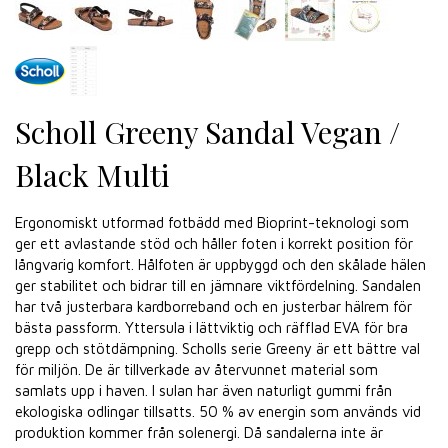
Scholl Greeny Sandal Vegan /
Black Multi
Ergonomiskt utformad fotbädd med Bioprint-teknologi som
ger ett avlastande stöd och håller foten i korrekt position för
långvarig komfort. Hålfoten är uppbyggd och den skålade hälen
ger stabilitet och bidrar till en jämnare viktfördelning. Sandalen
har två justerbara kardborreband och en justerbar hälrem för
bästa passform. Yttersula i lättviktig och räfflad EVA för bra
grepp och stötdämpning. Scholls serie Greeny är ett bättre val
för miljön. De är tillverkade av återvunnet material som
samlats upp i haven. I sulan har även naturligt gummi från
ekologiska odlingar tillsatts. 50 % av energin som används vid
produktion kommer från solenergi. Då sandalerna inte är