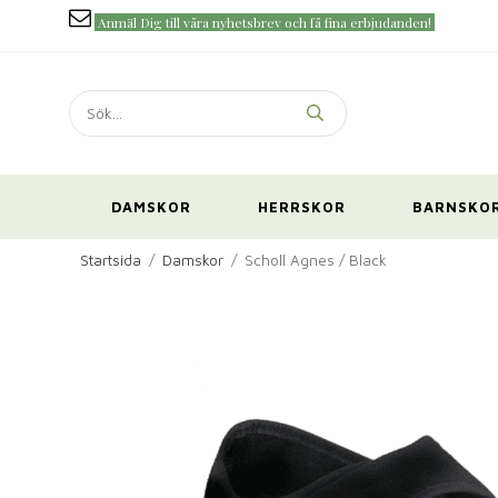
Anmäl Dig till våra nyhetsbrev och få fina erbjudanden!
DAMSKOR
HERRSKOR
BARNSKO
Startsida
/
Damskor
/
Scholl Agnes / Black