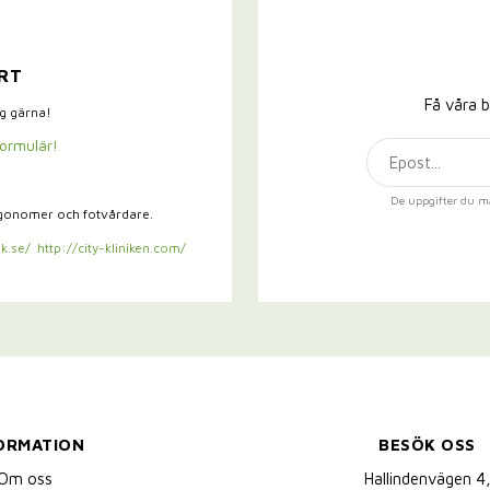
RT
Få våra b
ig gärna!
formulär!
De uppgifter du m
rgonomer och fotvårdare.
k.se/
http://city-kliniken.com/
ORMATION
BESÖK OSS
Om oss
Hallindenvägen 4