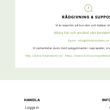
RÅDGIVNING & SUPPO
Vi är experter på bra skor och hjälper d
Klicka här och använd vårt kontakt
Epost: info@lillaskobutiken.se
Vi samarbetar även med sjukgymnaster,
naprapater, e
http://www.fotanatomi.se/
https://www.bohusortopedtekni
HANDLA
INF
Logga in