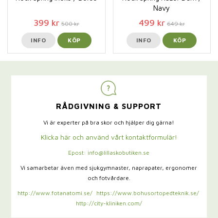
Navy
399 kr
499 kr
500 kr
649 kr
INFO
KÖP
INFO
KÖP
RÅDGIVNING & SUPPORT
Vi är experter på bra skor och hjälper dig gärna!
Klicka här och använd vårt kontaktformulär!
Epost: info@lillaskobutiken.se
Vi samarbetar även med sjukgymnaster,
naprapater, ergonomer
och fotvårdare.
http://www.fotanatomi.se/
https://www.bohusortopedteknik.se/
http://city-kliniken.com/