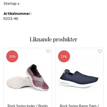
Sitemap »
Artikelnummer:
R203-46
Liknande produkter
20%
23%
Rock Spring Inoko / Bordo
Rock Spring Razor Dam /