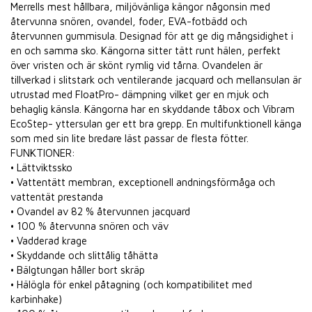
Merrells mest hållbara, miljövänliga kängor någonsin med
återvunna snören, ovandel, foder, EVA-fotbädd och
återvunnen gummisula. Designad för att ge dig mångsidighet i
en och samma sko. Kängorna sitter tätt runt hälen, perfekt
över vristen och är skönt rymlig vid tårna. Ovandelen är
tillverkad i slitstark och ventilerande jacquard och mellansulan är
utrustad med FloatPro- dämpning vilket ger en mjuk och
behaglig känsla. Kängorna har en skyddande tåbox och Vibram
EcoStep- yttersulan ger ett bra grepp. En multifunktionell känga
som med sin lite bredare läst passar de flesta fötter.
FUNKTIONER:
• Lättviktssko
• Vattentätt membran, exceptionell andningsförmåga och
vattentät prestanda
• Ovandel av 82 % återvunnen jacquard
• 100 % återvunna snören och väv
• Vadderad krage
• Skyddande och slittålig tåhätta
• Bälgtungan håller bort skräp
• Hälögla för enkel påtagning (och kompatibilitet med
karbinhake)