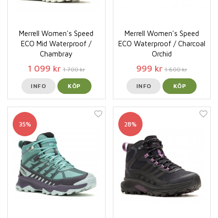
Merrell Women's Speed
Merrell Women's Speed
ECO Mid Waterproof /
ECO Waterproof / Charcoal
Chambray
Orchid
1 099 kr
999 kr
1 700 kr
1 600 kr
INFO
KÖP
INFO
KÖP
35%
28%