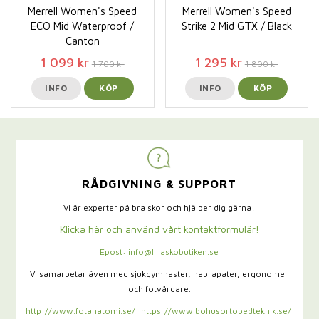
Merrell Women's Speed
Merrell Women's Speed
ECO Mid Waterproof /
Strike 2 Mid GTX / Black
Canton
1 099 kr
1 295 kr
1 700 kr
1 800 kr
INFO
KÖP
INFO
KÖP
RÅDGIVNING & SUPPORT
Vi är experter på bra skor och hjälper dig gärna!
Klicka här och använd vårt kontaktformulär!
Epost: info@lillaskobutiken.se
Vi samarbetar även med sjukgymnaster,
naprapater, ergonomer
och fotvårdare.
http://www.fotanatomi.se/
https://www.bohusortopedteknik.se/