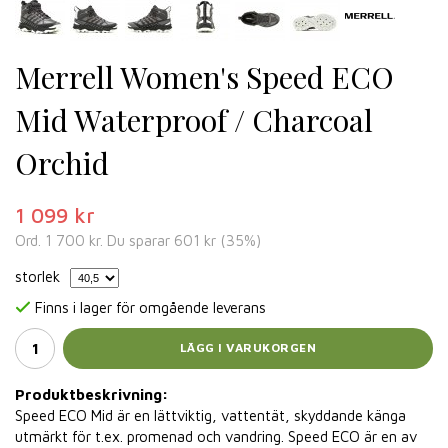
Merrell Women's Speed ECO
Mid Waterproof / Charcoal
Orchid
1 099 kr
Ord.
1 700 kr
. Du sparar
601 kr
(
35
%)
storlek
Finns i lager för omgående leverans
LÄGG I VARUKORGEN
Produktbeskrivning:
Speed ECO Mid ​​är en lättviktig, vattentät, skyddande känga
utmärkt för t.ex. promenad och vandring. Speed ​​ECO är en av