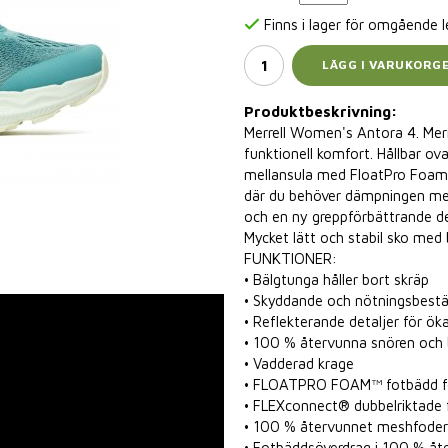
Finns i lager för omgående 
LÄGG I VARUKORG
Produktbeskrivning:
Merrell Women's Antora 4. Merr
funktionell komfort. Hållbar o
mellansula med FloatPro Foam™
där du behöver dämpningen me
och en ny greppförbättrande de
Mycket lätt och stabil sko med
FUNKTIONER:
• Bälgtunga håller bort skräp
• Skyddande och nötningsbestä
• Reflekterande detaljer för öka
• 100 % återvunna snören och
• Vadderad krage
• FLOATPRO FOAM™ fotbädd för
• FLEXconnect® dubbelriktade f
• 100 % återvunnet meshfode
• Fotbäddsöverdrag i 100 % å