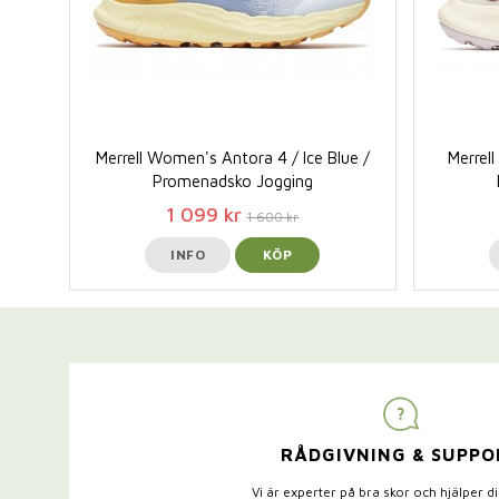
Merrell Women's Antora 4 / Ice Blue /
Merrel
Promenadsko Jogging
1 099 kr
1 600 kr
INFO
KÖP
RÅDGIVNING & SUPPO
Vi är experter på bra skor och hjälper d