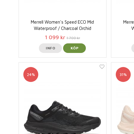
Merrell Women's Speed ECO Mid
Merr
Waterproof / Charcoal Orchid
W
1 099 kr
1 700 kr
INFO
KÖP
24%
31%