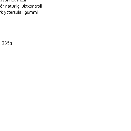
 naturlig luktkontroll
rk yttersula i gummi
z, 235g