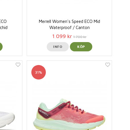
 ECO
Merrell Women's Speed ECO Mid
chid
Waterproof / Canton
1 099 kr
1 700 kr
INFO
KÖP
31%