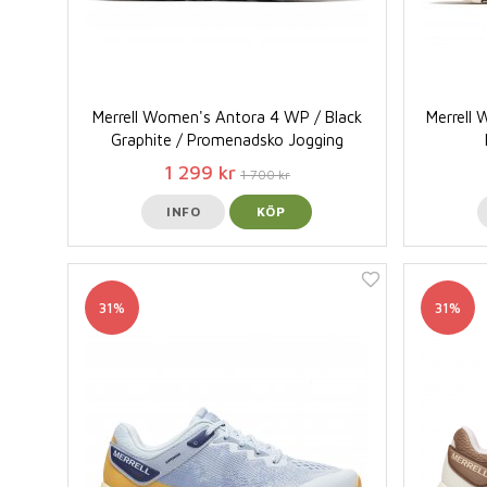
Merrell Women's Antora 4 WP / Black
Merrell 
Graphite / Promenadsko Jogging
1 299 kr
1 700 kr
INFO
KÖP
31%
31%