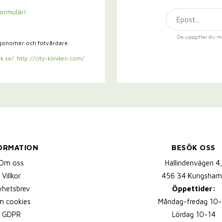
formulär!
De uppgifter du m
rgonomer och fotvårdare.
k.se/
http://city-kliniken.com/
ORMATION
BESÖK OSS
Om oss
Hallindenvägen 4
Villkor
456 34 Kungsham
yhetsbrev
Öppettider:
 cookies
Måndag-fredag 10-
GDPR
Lördag 10-14