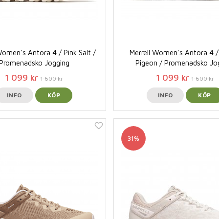
Women's Antora 4 / Pink Salt /
Merrell Women's Antora 4 
Promenadsko Jogging
Pigeon / Promenadsko Jo
1 099 kr
1 099 kr
1 600 kr
1 600 kr
INFO
KÖP
INFO
KÖP
31%