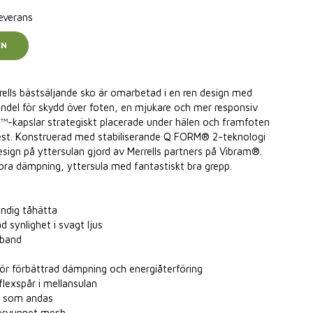
leverans
EN
ells bästsäljande sko är omarbetad i en ren design med
vandel för skydd över foten, en mjukare och mer responsiv
-kapslar strategiskt placerade under hälen och framfoten
st. Konstruerad med stabiliserande Q FORM® 2-teknologi
sign på yttersulan gjord av Merrells partners på Vibram®.
 bra dämpning, yttersula med fantastiskt bra grepp.
ndig tåhätta
d synlighet i svagt ljus
 band
 förbättrad dämpning och energiåterföring
lexspår i mellansulan
r som andas
tervunnet mesh