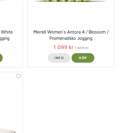
/ White
Merrell Women's Antora 4 / Blossom /
gging
Promenadsko Jogging
1 099 kr
1 600 kr
INFO
KÖP