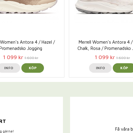
l Women's Antora 4 / Hazel /
Merrell Women's Antora 4 / 
Promenadsko Jogging
Chalk, Rosa / Promenadsko 
1 099 kr
1 099 kr
1 600 kr
1 600 kr
INFO
KÖP
INFO
KÖP
RT
Få våra b
ig gärna!