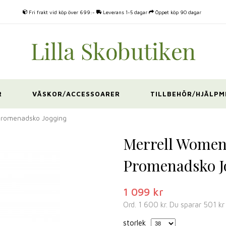
Fri frakt vid köp över 699:-
Leverans 1-5 dagar
Öppet köp 90 dagar
R
VÄSKOR/ACCESSOARER
TILLBEHÖR/HJÄLPM
 Promenadsko Jogging
Merrell Women'
Promenadsko J
1 099 kr
Ord.
1 600 kr
. Du sparar
501 kr
storlek