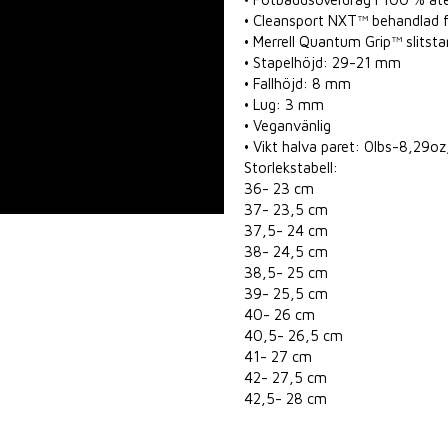
• Cleansport NXT™ behandlad för
• Merrell Quantum Grip™ slitsta
• Stapelhöjd: 29-21 mm
• Fallhöjd: 8 mm
• Lug: 3 mm
• Veganvänlig
• Vikt halva paret: 0lbs-8,29o
Storlekstabell:
36- 23 cm
37- 23,5 cm
37,5- 24 cm
38- 24,5 cm
38,5- 25 cm
39- 25,5 cm
40- 26 cm
40,5- 26,5 cm
41- 27 cm
42- 27,5 cm
42,5- 28 cm