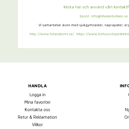
Klicka här och använd vårt kontakt
Epost: info@lillaskobutiken.se
Vi samarbetar även med sjukgymnaster,
naprapater, e
http://www.fotanatomi.se/
https://www.bohusortopedtekni
HANDLA
INF
Logga in
Mina favoriter
Kontakta oss
N
Retur & Reklamation
Om
Villkor