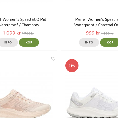
ell Women's Speed ECO Mid
Merrell Women's Speed
aterproof / Chambray
Waterproof / Charcoal Or
1 099 kr
999 kr
1 700 kr
1 600 kr
INFO
KÖP
INFO
KÖP
31%