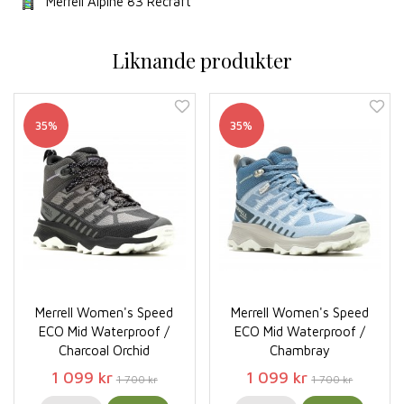
Merrell Alpine 83 Recraft
Liknande produkter
35%
35%
Merrell Women's Speed
Merrell Women's Speed
ECO Mid Waterproof /
ECO Mid Waterproof /
Charcoal Orchid
Chambray
1 099 kr
1 099 kr
1 700 kr
1 700 kr