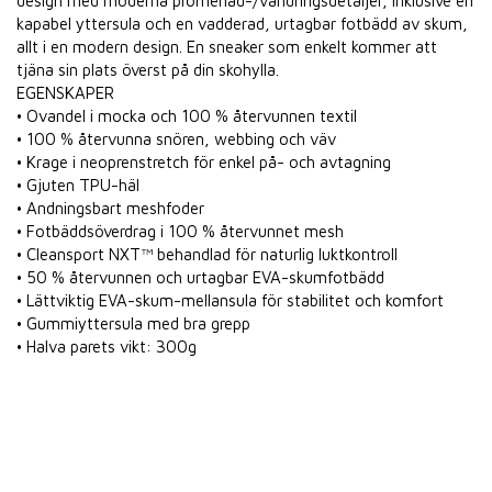
design med moderna promenad-/vandringsdetaljer, inklusive en
kapabel yttersula och en vadderad, urtagbar fotbädd av skum,
allt i en modern design. En sneaker som enkelt kommer att
tjäna sin plats överst på din skohylla.
EGENSKAPER
• Ovandel i mocka och 100 % återvunnen textil
• 100 % återvunna snören, webbing och väv
• Krage i neoprenstretch för enkel på- och avtagning
• Gjuten TPU-häl
• Andningsbart meshfoder
• Fotbäddsöverdrag i 100 % återvunnet mesh
• Cleansport NXT™ behandlad för naturlig luktkontroll
• 50 % återvunnen och urtagbar EVA-skumfotbädd
• Lättviktig EVA-skum-mellansula för stabilitet och komfort
• Gummiyttersula med bra grepp
• Halva parets vikt: 300g