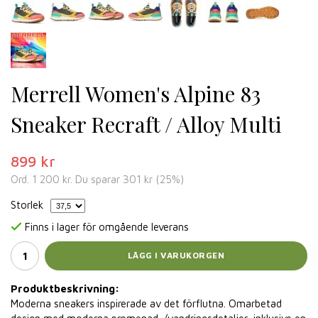
Merrell Women's Alpine 83
Sneaker Recraft / Alloy Multi
899 kr
Ord.
1 200 kr
. Du sparar
301 kr
(
25
%)
Storlek
Finns i lager för omgående leverans
LÄGG I VARUKORGEN
Produktbeskrivning:
Moderna sneakers inspirerade av det förflutna. Omarbetad