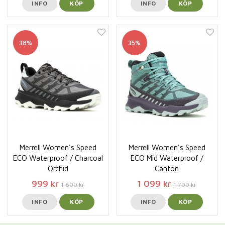
INFO
KÖP
INFO
KÖP
38%
35%
Merrell Women's Speed
Merrell Women's Speed
ECO Waterproof / Charcoal
ECO Mid Waterproof /
Orchid
Canton
999 kr
1 099 kr
1 600 kr
1 700 kr
INFO
KÖP
INFO
KÖP