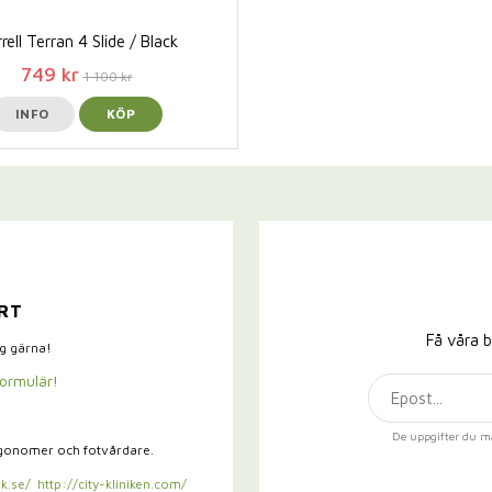
rell Terran 4 Slide / Black
749 kr
1 100 kr
INFO
KÖP
RT
Få våra b
ig gärna!
formulär!
De uppgifter du m
rgonomer och fotvårdare.
k.se/
http://city-kliniken.com/