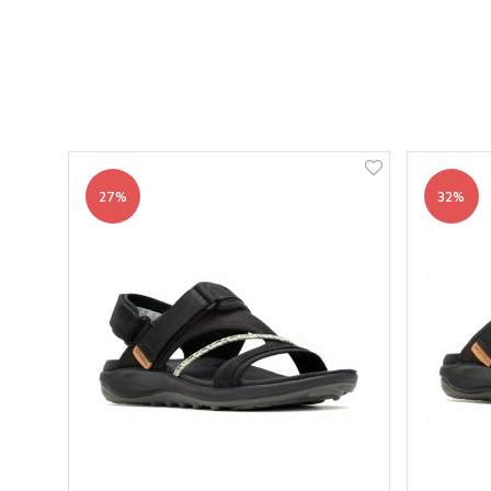
27%
32%