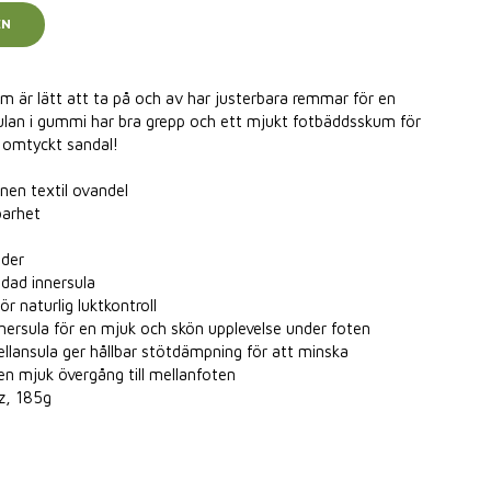
EN
m är lätt att ta på och av har justerbara remmar för en
ulan i gummi har bra grepp och ett mjukt fotbäddsskum för
 omtyckt sandal!
nen textil ovandel
barhet
oder
ndad innersula
 naturlig luktkontroll
ersula för en mjuk och skön upplevelse under foten
ansula ger hållbar stötdämpning för att minska
n mjuk övergång till mellanfoten
oz, 185g