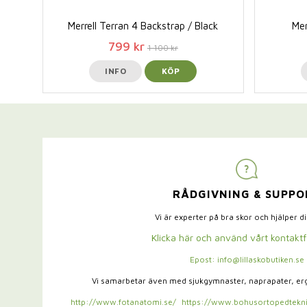
Merrell Terran 4 Backstrap / Black
Mer
799 kr
1 100 kr
INFO
KÖP
RÅDGIVNING & SUPPO
Vi är experter på bra skor och hjälper d
Klicka här och använd vårt kontakt
Epost: info@lillaskobutiken.se
Vi samarbetar även med sjukgymnaster,
naprapater, e
http://www.fotanatomi.se/
https://www.bohusortopedtekni