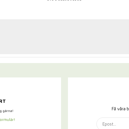
RT
Få våra b
ig gärna!
formulär!