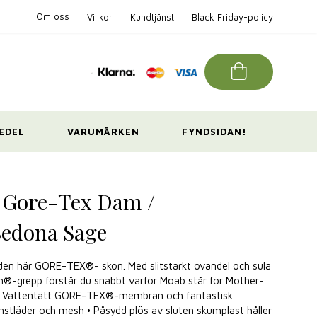
Om oss
Villkor
Kundtjänst
Black Friday-policy
EDEL
VARUMÄRKEN
FYNDSIDAN!
2 Gore-Tex Dam /
edona Sage
 den här GORE-TEX®- skon. Med slitstarkt ovandel och sula
m®-grepp förstår du snabbt varför Moab står för Mother-
 Vattentätt GORE-TEX®-membran och fantastisk
nstläder och mesh • Påsydd plös av sluten skumplast håller