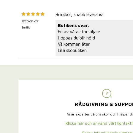
Bra skor, snabb leverans!
2020-03-27
Butikens svar:
Emilia
En av våra storsäljare
Hoppas du blir nöjd
Välkommen åter
Lilla skobutiken
RÅDGIVNING & SUPPO
Vi är experter på bra skor och hjälper d
Klicka här och använd vårt kontakt
Epost: info@lillaskobutiken.se