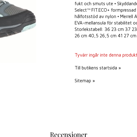
fukt och smuts ute • Skyddand
Select™ FIT.ECO+ formpressad 
hålfotsstöd av nylon • Merrell 
EVA-mellansula för stabilitet
Storlekstabell: 36 23 cm 37 
26 cm 40,5 26,5 cm 41 27 cm
Tyvärr ingår inte denna produkt i
Till butikens startsida »
Sitemap »
Recensioner