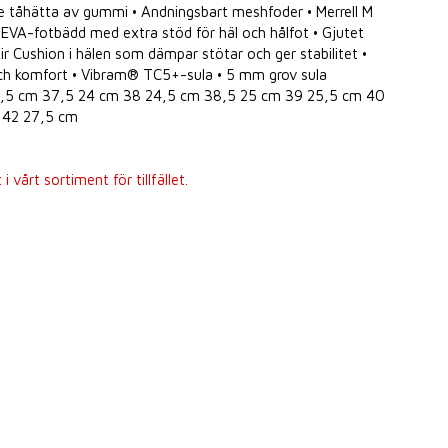
e tåhätta av gummi • Andningsbart meshfoder • Merrell M
EVA-fotbädd med extra stöd för häl och hålfot • Gjutet
Air Cushion i hälen som dämpar stötar och ger stabilitet •
 och komfort • Vibram® TC5+-sula • 5 mm grov sula
23,5 cm 37,5 24 cm 38 24,5 cm 38,5 25 cm 39 25,5 cm 40
 42 27,5 cm
 vårt sortiment för tillfället.