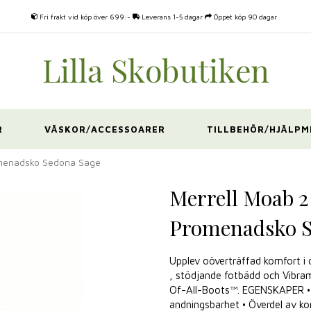
Fri frakt vid köp över 699:-
Leverans 1-5 dagar
Öppet köp 90 dagar
R
VÄSKOR/ACCESSOARER
TILLBEHÖR/HJÄLPM
omenadsko Sedona Sage
Merrell Moab 
Promenadsko S
Upplev oöverträffad komfort i
, stödjande fotbädd och Vibra
Of-All-Boots™. EGENSKAPER •
andningsbarhet • Överdel av ko