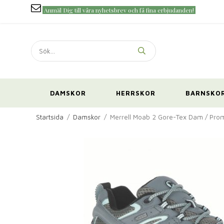
Anmäl Dig till våra nyhetsbrev och få fina erbjudanden!
DAMSKOR
HERRSKOR
BARNSKO
Startsida
/
Damskor
/
Merrell Moab 2 Gore-Tex Dam / Pr