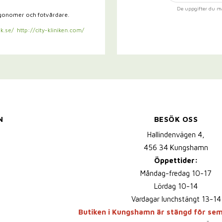
De uppgifter du m
rgonomer och fotvårdare.
k.se/
http://city-kliniken.com/
N
BESÖK OSS
Hallindenvägen 4,
456 34 Kungshamn
Öppettider:
Måndag-fredag 10-17
Lördag 10-14
Vardagar lunchstängt 13-14
Butiken i Kungshamn är stängd för se