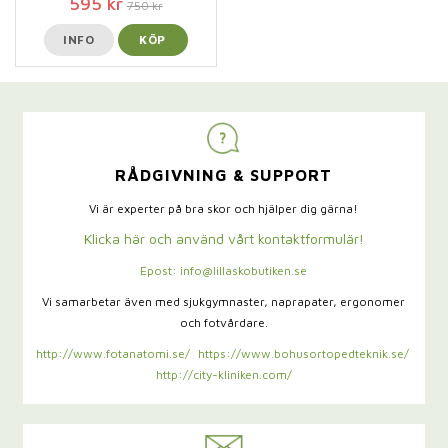
595 kr
750 kr
INFO
KÖP
RÅDGIVNING & SUPPORT
Vi är experter på bra skor och hjälper dig gärna!
Klicka här och använd vårt kontaktformulär!
Epost: info@lillaskobutiken.se
Vi samarbetar även med sjukgymnaster,
naprapater, ergonomer
och fotvårdare.
http://www.fotanatomi.se/
https://www.bohusortopedteknik.se/
http://city-kliniken.com/