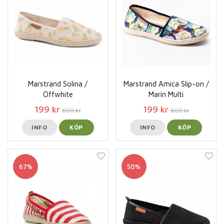
Marstrand Solina /
Marstrand Amica Slip-on /
Offwhite
Marin Multi
199 kr
199 kr
600 kr
600 kr
INFO
KÖP
INFO
KÖP
67%
50%