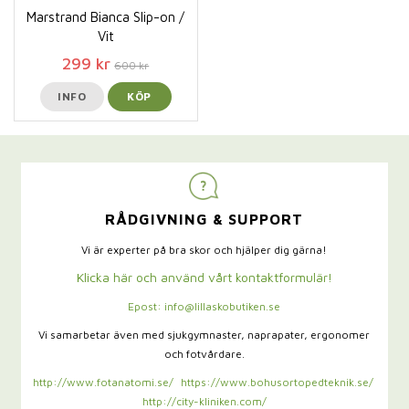
Marstrand Bianca Slip-on /
Vit
299 kr
600 kr
INFO
KÖP
RÅDGIVNING & SUPPORT
Vi är experter på bra skor och hjälper dig gärna!
Klicka här och använd vårt kontaktformulär!
Epost: info@lillaskobutiken.se
Vi samarbetar även med sjukgymnaster,
naprapater, ergonomer
och fotvårdare.
http://www.fotanatomi.se/
https://www.bohusortopedteknik.se/
http://city-kliniken.com/