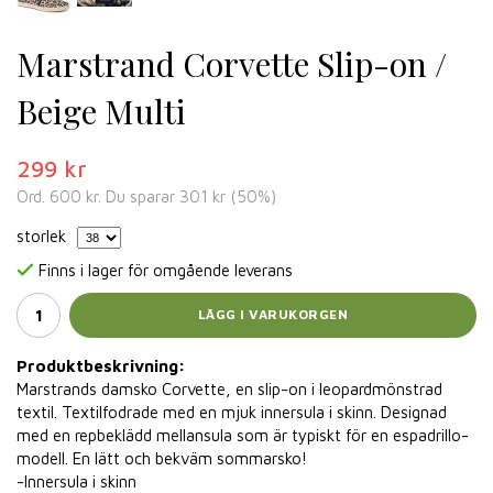
Marstrand Corvette Slip-on /
Beige Multi
299 kr
Ord.
600 kr
. Du sparar
301 kr
(
50
%)
storlek
Finns i lager för omgående leverans
LÄGG I VARUKORGEN
Produktbeskrivning:
Marstrands damsko Corvette, en slip-on i leopardmönstrad
textil. Textilfodrade med en mjuk innersula i skinn. Designad
med en repbeklädd mellansula som är typiskt för en espadrillo-
modell. En lätt och bekväm sommarsko!
-Innersula i skinn