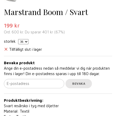
Marstrand Boom / Svart
199 kr
Ord.
600 kr
. Du sparar
401 kr
(
67
%)
storlek
Tillfälligt slut i lager
Bevaka produkt
Ange din e-postadress nedan så meddelar vi dig när produkten
finns i lager! Din e-postadress sparas i upp till 180 dagar.
BEVAKA
Produktbeskrivning:
Svart resårsko i tyg med öljetter
Material: Textil