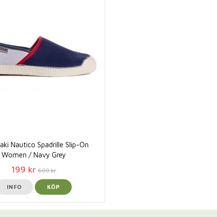
ki Nautico Spadrille Slip-On
Women / Navy Grey
199 kr
600 kr
INFO
KÖP