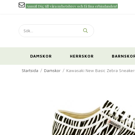
Anmäl Dig till våra nyhetsbrev och få fina erbjudanden!
DAMSKOR
HERRSKOR
BARNSKO
Startsida
/
Damskor
/
Kawasaki New Basic Zebra Sneaker