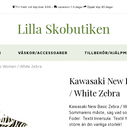
Fri frakt vid köp över 699:-
Leverans 1-5 dagar
Öppet köp 90 dagar
R
VÄSKOR/ACCESSOARER
TILLBEHÖR/HJÄLPM
s Women / White Zebra
Kawasaki New 
/ White Zebra
Kawasaki New Basic Zebra / Whi
Sommarens måste, säg vad som i
Foder: Textil Innersula: Textil
större än din vanliga storlek!