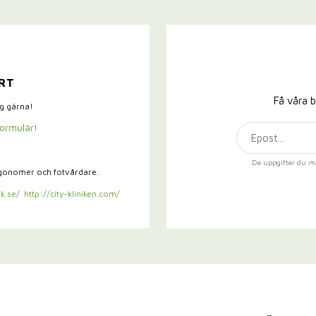
RT
Få våra b
ig gärna!
formulär!
De uppgifter du m
rgonomer och fotvårdare.
k.se/
http://city-kliniken.com/