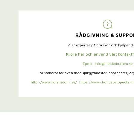
RÅDGIVNING & SUPPO
Vi är experter på bra skor och hjälper d
Klicka här och använd vårt kontakt
Epost: info@lillaskobutiken.se
Vi samarbetar även med sjukgymnaster,
naprapater, e
http://www.fotanatomi.se/
https://www.bohusortopedtekni