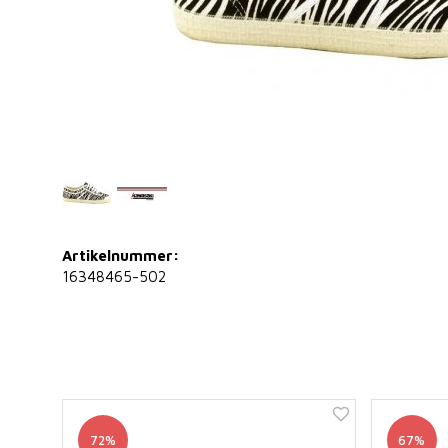
Artikelnummer:
16348465-502
72%
67%